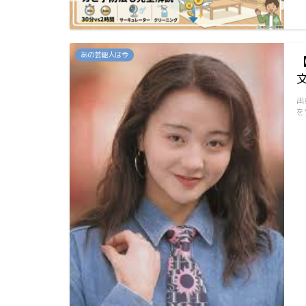
あの芸能人は今
出
を