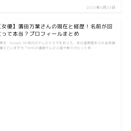
2026年6月20日
【女優】濱田万葉さんの現在と経歴！名前が回
文って本当？プロフィールまとめ
典元：Google 90年代のテレビドラマを彩った、あの透明感あふれる笑顔
覚えていますか？NHKの連続テレビ小説や数々のヒット作 …