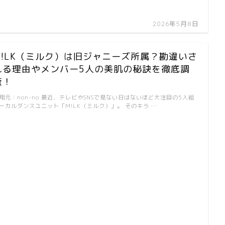
2026年5月8日
M!LK（ミルク）は旧ジャニーズ所属？勘違いさ
れる理由やメンバー5人の美肌の秘訣を徹底調
査！
用元：non-no 最近、テレビやSNSで見ない日はないほど大注目の5人組
ーカルダンスユニット「M!LK（ミルク）」。 そのキラ …