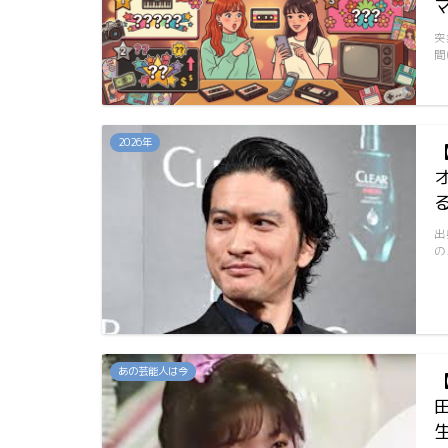
突
間
2026年
出
の
あの芸能人は今