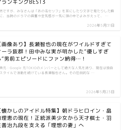
マランキングBEST3
然ですが、みなさんは「あの名セリフ」を耳にしたり文字で見たりした瞬
に、当時のドラマの興奮や空気感が一気に頭の中でよみがえって、 …
2026年5月31日
【画像あり】長瀬智也の現在がワイルドすぎて
オーラ抜群！田中みな実が明かした“優しすぎ
る”男前エピソードにファン納得…！
典元：Google 元TOKIOのメンバーとして絶大な人気を誇り、現在は独自
スタイルで活動を続けている長瀬智也さん。その圧倒的な …
2026年5月23日
【懐かしのアイドル特集】朝ドラヒロイン・畠
田理恵の現在！正統派美少女から天才棋士・羽
生善治九段を支える「理想の妻」へ