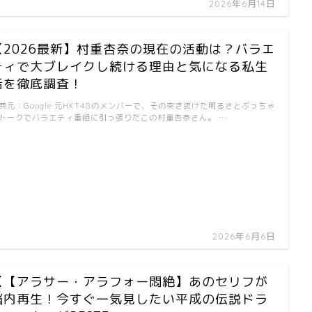
2026年6月14日
【2026最新】村重杏奈の現在の活動は？バラエ
ティで大ブレイクし続ける理由と気になる私生
活を徹底調査！
典元：Google 元HKT48のメンバーで、その突き抜けた明るさとぶっちゃ
トークでバラエティ番組に引っ張りだこの村重杏奈さん。 …
2026年6月6日
【【アラサー・アラフォー悶絶】あのセリフが
脳内再生！今すぐ一気見したい平成の伝説ドラ