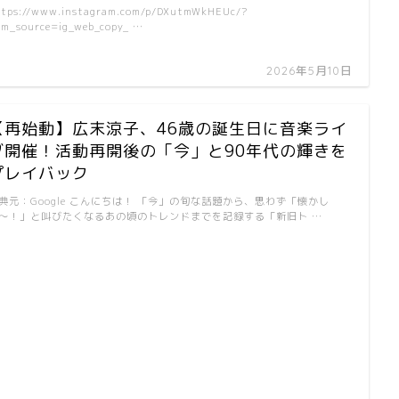
ttps://www.instagram.com/p/DXutmWkHEUc/?
m_source=ig_web_copy_ …
2026年5月10日
【再始動】広末涼子、46歳の誕生日に音楽ライ
ブ開催！活動再開後の「今」と90年代の輝きを
プレイバック
典元：Google こんにちは！ 「今」の旬な話題から、思わず「懐かし
〜！」と叫びたくなるあの頃のトレンドまでを記録する「新旧ト …