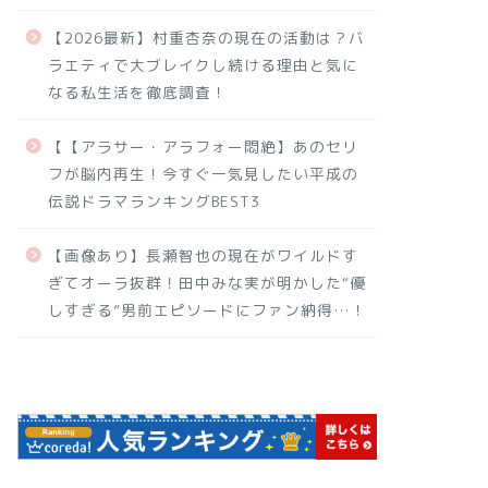
【2026最新】村重杏奈の現在の活動は？バ
ラエティで大ブレイクし続ける理由と気に
なる私生活を徹底調査！
【【アラサー・アラフォー悶絶】あのセリ
フが脳内再生！今すぐ一気見したい平成の
伝説ドラマランキングBEST3
【画像あり】長瀬智也の現在がワイルドす
ぎてオーラ抜群！田中みな実が明かした“優
しすぎる”男前エピソードにファン納得…！