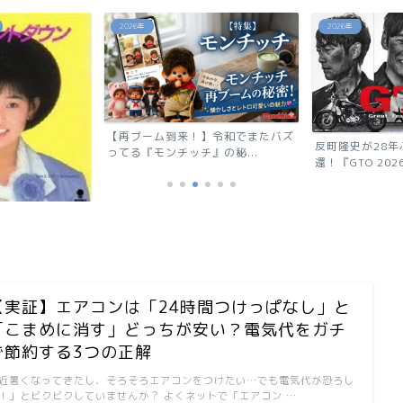
2026年
2026年
【再ブーム到来！】令和でまたバズ
反町隆史が28年ぶりに連ドラ
ってる『モンチッチ』の秘...
還！『GTO 2026』の...
里
【実証】エアコンは「24時間つけっぱなし」と
「こまめに消す」どっちが安い？電気代をガチ
で節約する3つの正解
近暑くなってきたし、そろそろエアコンをつけたい…でも電気代が恐ろし
！」とビクビクしていませんか？ よくネットで「エアコン …