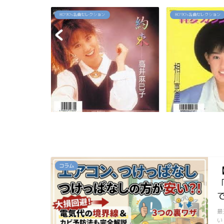
80`90's名曲セレクション
80`90's名曲セレクション
「約束」高井麻巳子
「純愛カウントダウン」相川恵
コラム
最
い