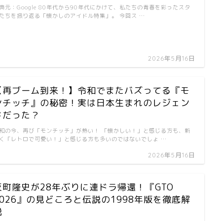
典元：Google 80年代から90年代にかけて、私たちの青春を彩ったスタ
たちを振り返る「懐かしのアイドル特集」。 今回ス …
2026年5月16日
【再ブーム到来！】令和でまたバズってる『モ
ンチッチ』の秘密！実は日本生まれのレジェン
ドだった？
和の今、再び「モンチッチ」が熱い！ 「懐かしい！」と感じる方も、新
く「レトロで可愛い！」と感じる方も多いのではないでしょ …
2026年5月16日
反町隆史が28年ぶりに連ドラ帰還！『GTO
2026』の見どころと伝説の1998年版を徹底解
説