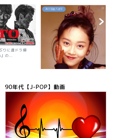
あの芸能人は今
あの芸能人は今
帰
【2026現在】我妻佳代の
ニャン子時代の秘話や有...
90年代【J-POP】動画
「浅香唯の現在は？旦那も子供も芸
能人！有名グループ全員が...