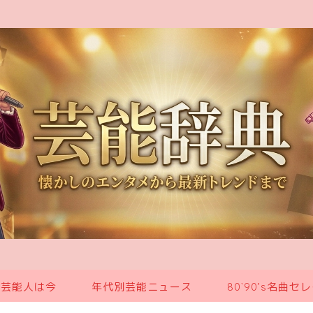
の芸能人は今
年代別芸能ニュース
80`90’s名曲セ