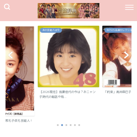
あの芸能人は今
80`90's名曲セレクション
【2026現在】我妻佳代の今は？おニャン
「約束」高井麻巳子
子時代の秘話や有...
？旦那も子供も芸能人！
..