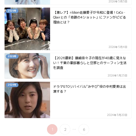
2026年5月5日
2026年
【激レア】ribbon佐藤愛子が令和に登場！CoCo・
Qlairとの「奇跡の4ショット」にファンがビビる
理由とは？
2026年5月4日
2026年
【2026最新】藤崎奈々子の現在が48歳に見えな
い！千葉の豪邸暮らしと旦那とのサーフィン生活
を調査
2026年1月25日
2024年
ドラマGTOリバイバル“みやび“役の中村愛美は出
演する？
2024年3月20日
...
1
2
6