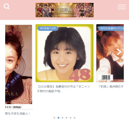
あの芸能人は今
80`90's名曲セレクション
【2026現在】我妻佳代の今は？おニャン
「約束」高井麻巳子
子時代の秘話や有...
？旦那も子供も芸能人！
..