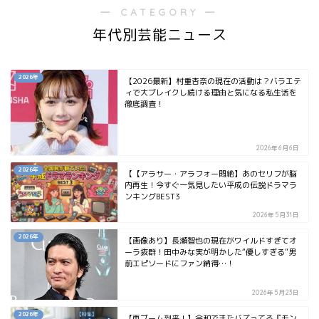
― CATEGORY ―
年代別芸能ニュース
2026年
【2026最新】村重杏奈の現在の活動は？バラエテ
ィで大ブレイクし続ける理由と気になる私生活を
徹底調査！
2026年6月6日
2026年
【【アラサー・アラフォー悶絶】あのセリフが脳
内再生！今すぐ一気見したい平成の伝説ドラマラ
ンキングBEST3
2026年5月31日
2026年
【画像あり】長瀬智也の現在がワイルドすぎてオ
ーラ抜群！田中みな実が明かした“優しすぎる”男
前エピソードにファン納得…！
2026年5月23日
2026年
【再ブーム到来！】令和でまたバズってる『モン