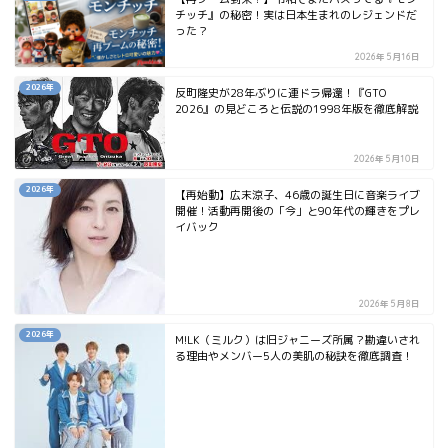
チッチ』の秘密！実は日本生まれのレジェンドだ
った？
2026年5月16日
2026年
反町隆史が28年ぶりに連ドラ帰還！『GTO
2026』の見どころと伝説の1998年版を徹底解説
2026年5月10日
2026年
【再始動】広末涼子、46歳の誕生日に音楽ライブ
開催！活動再開後の「今」と90年代の輝きをプレ
イバック
2026年5月8日
2026年
M!LK（ミルク）は旧ジャニーズ所属？勘違いされ
る理由やメンバー5人の美肌の秘訣を徹底調査！