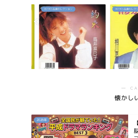
80`90's名曲セレクション
80`90's名曲セレクション
佳代の今は？お
「約束」高井麻巳子
「純愛カウントダ
...
― C
懐かし
2026年