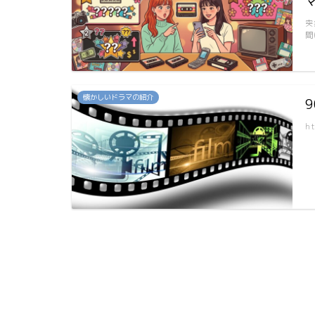
突
間
懐かしいドラマの紹介
h