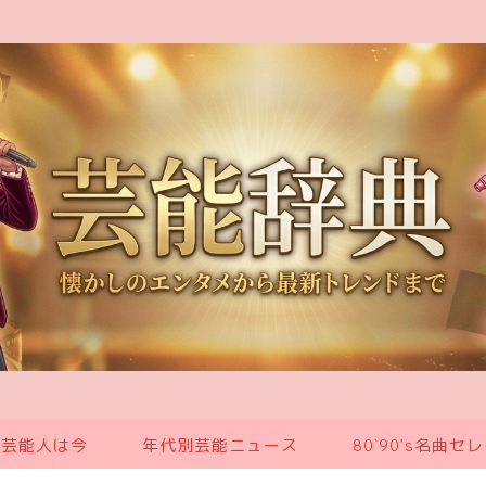
の芸能人は今
年代別芸能ニュース
80`90’s名曲セ