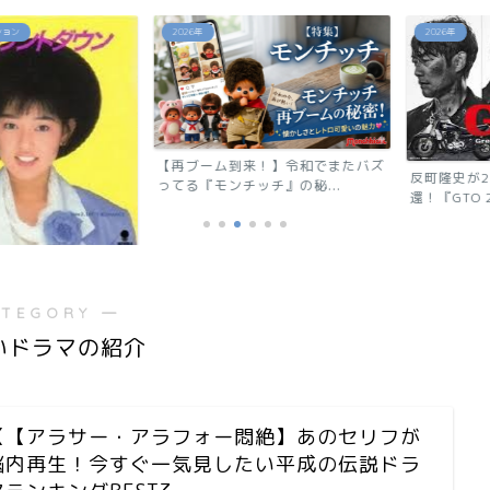
2026年
2026年
【再ブーム到来！】令和でまたバズ
反町隆史が28
ってる『モンチッチ』の秘...
還！『GTO 2026
ウン」相川恵里
ATEGORY ―
いドラマの紹介
【【アラサー・アラフォー悶絶】あのセリフが
脳内再生！今すぐ一気見したい平成の伝説ドラ