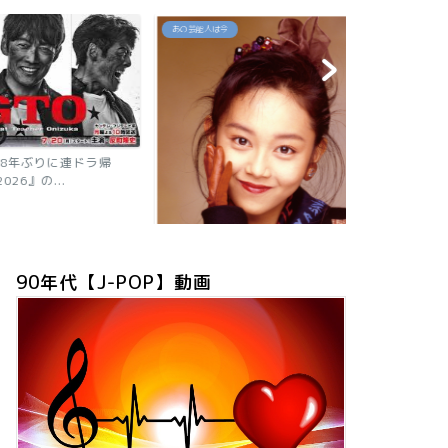
あの芸能人は今
あの芸能人は今
年ぶりに連ドラ帰
』の...
【2026現在
ニャン子時代の
90年代【J-POP】動画
「浅香唯の現在は？旦那も子供も芸
能人！有名グループ全員が...