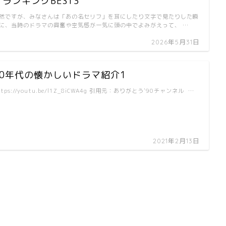
マランキングBEST3
然ですが、みなさんは「あの名セリフ」を耳にしたり文字で見たりした瞬
に、当時のドラマの興奮や空気感が一気に頭の中でよみがえって、 …
2026年5月31日
90年代の懐かしいドラマ紹介1
ttps://youtu.be/l1Z_8iCWA4g 引用元：ありがとう'90チャンネル …
2021年2月13日