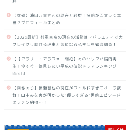
解
【女優】濱田万葉さんの現在と経歴！名前が回文って本
当？プロフィールまとめ
【2026最新】村重杏奈の現在の活動は？バラエティで大
ブレイクし続ける理由と気になる私生活を徹底調査！
【【アラサー・アラフォー悶絶】あのセリフが脳内再
生！今すぐ一気見したい平成の伝説ドラマランキング
BEST3
【画像あり】長瀬智也の現在がワイルドすぎてオーラ抜
群！田中みな実が明かした“優しすぎる”男前エピソード
にファン納得…！