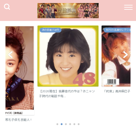
あの芸能人は今
80`90's名曲セレクション
【2026現在】我妻佳代の今は？おニャン
「約束」高井麻巳子
子時代の秘話や有...
？旦那も子供も芸能人！
..