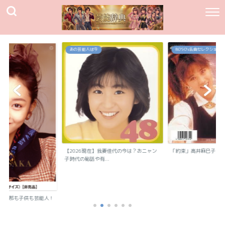
あの芸能人は今
80`90's名曲セレクション
【2026現在】我妻佳代の今は？おニャン
「約束」高井麻巳子
子時代の秘話や有...
？旦那も子供も芸能人！
..