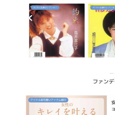
80`90's名曲セレクション
80`90's名曲セレクション
佳代の今は？お
「約束」高井麻巳子
「純愛カウントダ
...
―
ファンデ
アイドル系可愛いアイテム紹介