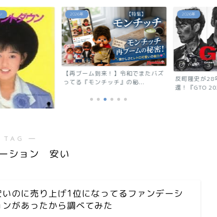
2026年
2026年
【再ブーム到来！】令和でまたバズ
反町隆史が28
ってる『モンチッチ』の秘...
還！『GTO 2026
ウン」相川恵里
 TAG ―
ーション 安い
安いのに売り上げ1位になってるファンデーシ
ョンがあったから調べてみた