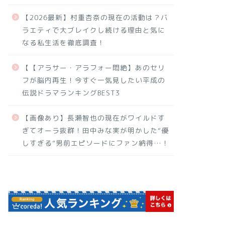
【2026最新】村重杏奈の現在の活動は？バ
ラエティで大ブレイクし続ける理由と気に
なる私生活を徹底調査！
【【アラサー・アラフォー悶絶】あのセリ
フが脳内再生！今すぐ一気見したい平成の
伝説ドラマランキングBEST3
【画像あり】長瀬智也の現在がワイルドす
ぎてオーラ抜群！田中みな実が明かした“優
しすぎる”男前エピソードにファン納得…！