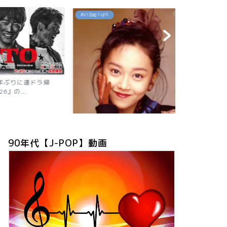
あの芸能人は今
あの芸能人は今
年ぶりに連ドラ帰
』の...
【2026現在
ニャン子時代の
90年代【J-POP】動画
「浅香唯の現在は？旦那も子供も芸
能人！有名グループ全員が...