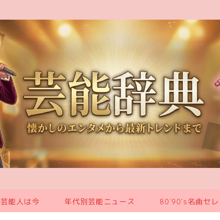
の芸能人は今
年代別芸能ニュース
80`90’s名曲セ