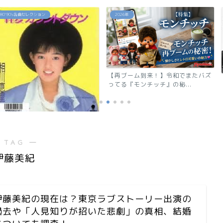
2026年
2026年
【再ブーム到来！】令和でまたバズ
反町隆史が28
ってる『モンチッチ』の秘...
還！『GTO 2026
ウン」相川恵里
 TAG ―
伊藤美紀
伊藤美紀の現在は？東京ラブストーリー出演の
過去や「人見知りが招いた悲劇」の真相、結婚