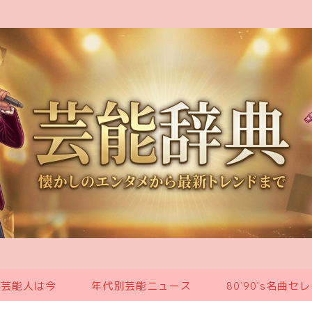
の芸能人は今
年代別芸能ニュース
80`90’s名曲セ