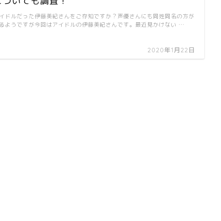
についても調査！
イドルだった伊藤美紀さんをご存知ですか？声優さんにも同姓同名の方が
るようですが今回はアイドルの伊藤美紀さんです。最近見かけない …
2020年1月22日