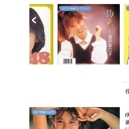
80`90's名曲セレクション
80`90's名曲セレクション
佳代の今は？お
「約束」高井麻巳子
「純愛カウントダ
...
―
あの芸能人は今