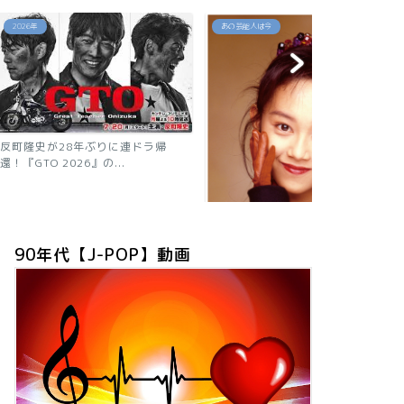
あの芸能人は今
あの芸能人は今
年ぶりに連ドラ帰
』の...
【2026現在
ニャン子時代の
90年代【J-POP】動画
「浅香唯の現在は？旦那も子供も芸
能人！有名グループ全員が...