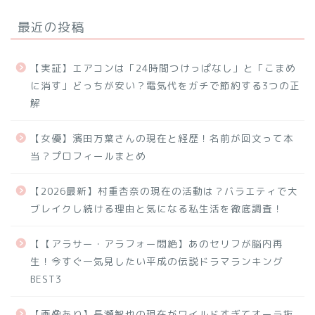
最近の投稿
【実証】エアコンは「24時間つけっぱなし」と「こまめ
に消す」どっちが安い？電気代をガチで節約する3つの正
解
【女優】濱田万葉さんの現在と経歴！名前が回文って本
当？プロフィールまとめ
【2026最新】村重杏奈の現在の活動は？バラエティで大
ブレイクし続ける理由と気になる私生活を徹底調査！
【【アラサー・アラフォー悶絶】あのセリフが脳内再
生！今すぐ一気見したい平成の伝説ドラマランキング
BEST3
【画像あり】長瀬智也の現在がワイルドすぎてオーラ抜