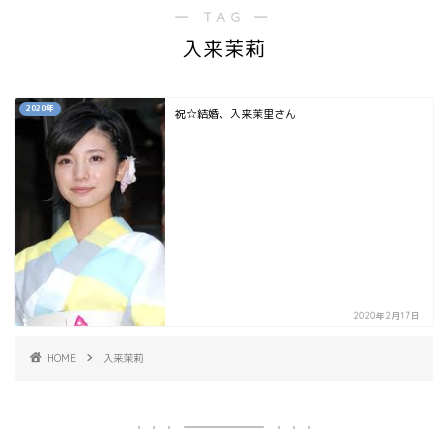
― TAG ―
入来茉莉
2020年
祝☆結婚、入来茉里さん
2020年2月17日
HOME
入来茉莉