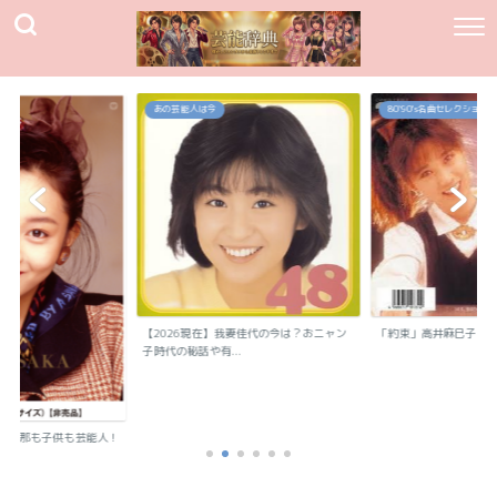
あの芸能人は今
80`90's名曲セレクション
【2026現在】我妻佳代の今は？おニャン
「約束」高井麻巳子
子時代の秘話や有...
？旦那も子供も芸能人！
..