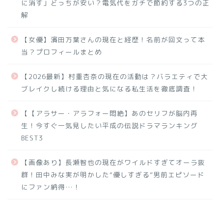
に消す」どっちが安い？電気代をガチで節約する3つの正
解
【女優】濱田万葉さんの現在と経歴！名前が回文って本
当？プロフィールまとめ
【2026最新】村重杏奈の現在の活動は？バラエティで大
ブレイクし続ける理由と気になる私生活を徹底調査！
【【アラサー・アラフォー悶絶】あのセリフが脳内再
生！今すぐ一気見したい平成の伝説ドラマランキング
BEST3
【画像あり】長瀬智也の現在がワイルドすぎてオーラ抜
群！田中みな実が明かした“優しすぎる”男前エピソード
にファン納得…！