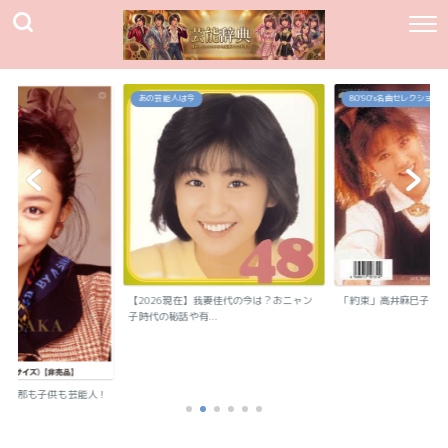
あの芸能人は今
80`90's名曲セレクション
【2026現在】我妻佳代の今は？おニャン
「約束」高井麻巳子
子時代の秘話や有...
？旦那も子供も芸能人！
..