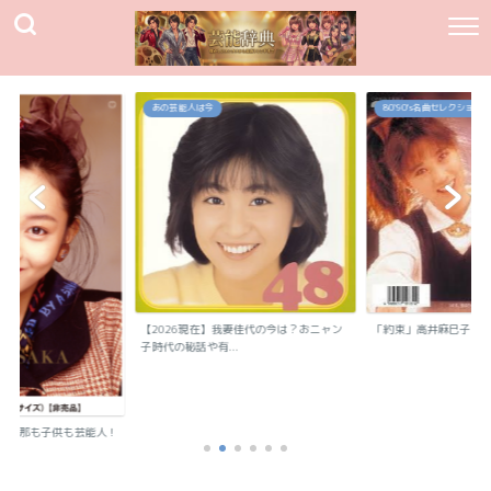
あの芸能人は今
80`90's名曲セレクション
【2026現在】我妻佳代の今は？おニャン
「約束」高井麻巳子
子時代の秘話や有...
？旦那も子供も芸能人！
..