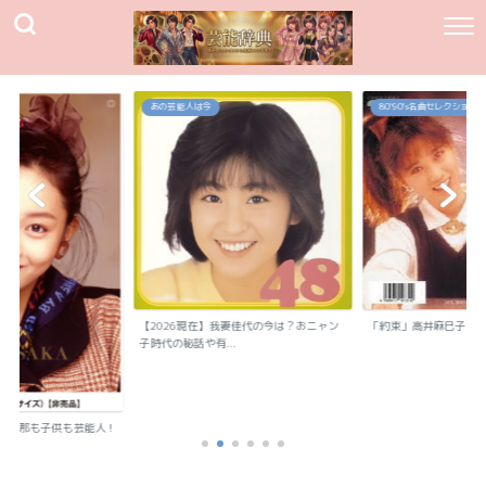
あの芸能人は今
80`90's名曲セレクション
【2026現在】我妻佳代の今は？おニャン
「約束」高井麻巳子
子時代の秘話や有...
？旦那も子供も芸能人！
..