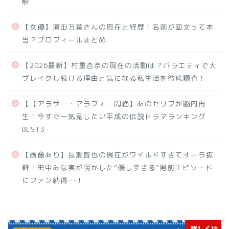
解
【女優】濱田万葉さんの現在と経歴！名前が回文って本
当？プロフィールまとめ
【2026最新】村重杏奈の現在の活動は？バラエティで大
ブレイクし続ける理由と気になる私生活を徹底調査！
【【アラサー・アラフォー悶絶】あのセリフが脳内再
生！今すぐ一気見したい平成の伝説ドラマランキング
BEST3
【画像あり】長瀬智也の現在がワイルドすぎてオーラ抜
群！田中みな実が明かした“優しすぎる”男前エピソード
にファン納得…！