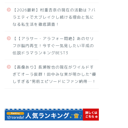
【2026最新】村重杏奈の現在の活動は？バ
ラエティで大ブレイクし続ける理由と気に
なる私生活を徹底調査！
【【アラサー・アラフォー悶絶】あのセリ
フが脳内再生！今すぐ一気見したい平成の
伝説ドラマランキングBEST3
【画像あり】長瀬智也の現在がワイルドす
ぎてオーラ抜群！田中みな実が明かした“優
しすぎる”男前エピソードにファン納得…！