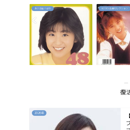
80`90's名曲セレクション
80`90's名曲セレクション
佳代の今は？お
「約束」高井麻巳子
「純愛カウントダ
...
―
復
2026年