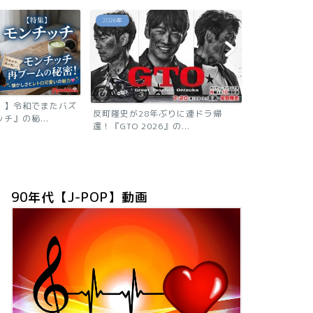
あの芸能人は今
あの芸能人は今
年ぶりに連ドラ帰
』の...
【2026現在
ニャン子時代の
90年代【J-POP】動画
「浅香唯の現在は？旦那も子供も芸
能人！有名グループ全員が...