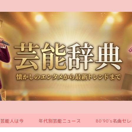
の芸能人は今
年代別芸能ニュース
80`90’s名曲セ