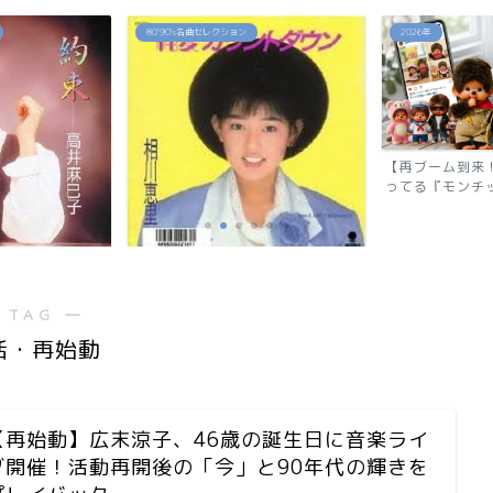
2026年
2026年
【再ブーム到来！】令和でまたバズ
反町隆史が28
ってる『モンチッチ』の秘...
還！『GTO 2026
ウン」相川恵里
 TAG ―
活・再始動
【再始動】広末涼子、46歳の誕生日に音楽ライ
ブ開催！活動再開後の「今」と90年代の輝きを