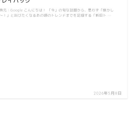
プレイバック
典元：Google こんにちは！ 「今」の旬な話題から、思わず「懐かし
〜！」と叫びたくなるあの頃のトレンドまでを記録する「新旧ト …
2026年5月8日