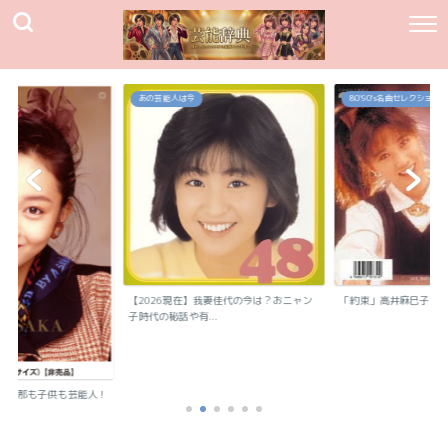
あの芸能人は今
80`90's名曲セレクション
【2026現在】我妻佳代の今は？おニャン
「約束」高井麻巳子
子時代の秘話や有...
？旦那も子供も芸能人！
..