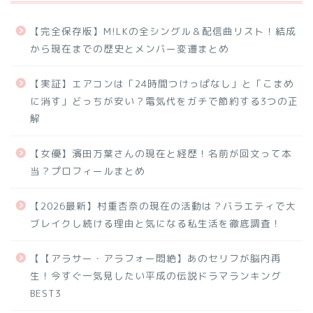
【完全保存版】M!LKの全シングル＆配信曲リスト！結成
から現在までの歴史とメンバー変遷まとめ
【実証】エアコンは「24時間つけっぱなし」と「こまめ
に消す」どっちが安い？電気代をガチで節約する3つの正
解
【女優】濱田万葉さんの現在と経歴！名前が回文って本
当？プロフィールまとめ
【2026最新】村重杏奈の現在の活動は？バラエティで大
ブレイクし続ける理由と気になる私生活を徹底調査！
【【アラサー・アラフォー悶絶】あのセリフが脳内再
生！今すぐ一気見したい平成の伝説ドラマランキング
BEST3