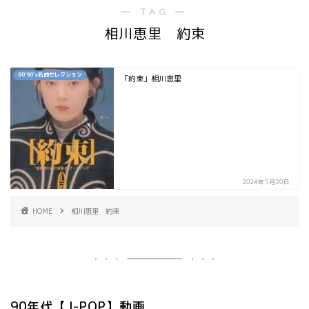
― TAG ―
相川恵里 約束
80`90's名曲セレクション
「約束」相川恵里
2024年5月20日
HOME
相川恵里 約束
90年代【J-POP】動画