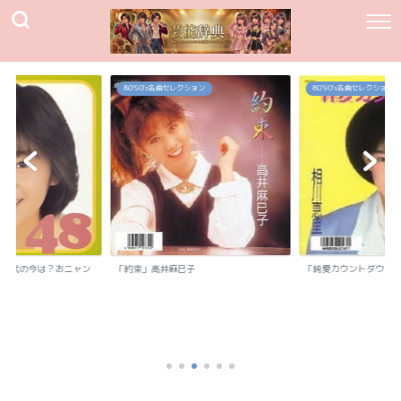
80`90's名曲セレクション
80`90's名曲セレクション
我妻佳代の今は？おニャン
「約束」高井麻巳子
「純愛カウントダウン
.