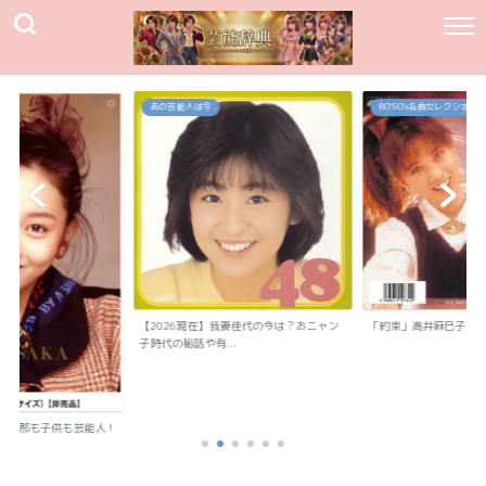
あの芸能人は今
80`90's名曲セレクション
【2026現在】我妻佳代の今は？おニャン
「約束」高井麻巳子
子時代の秘話や有...
？旦那も子供も芸能人！
..