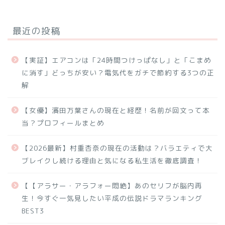
最近の投稿
【実証】エアコンは「24時間つけっぱなし」と「こまめ
に消す」どっちが安い？電気代をガチで節約する3つの正
解
【女優】濱田万葉さんの現在と経歴！名前が回文って本
当？プロフィールまとめ
【2026最新】村重杏奈の現在の活動は？バラエティで大
ブレイクし続ける理由と気になる私生活を徹底調査！
【【アラサー・アラフォー悶絶】あのセリフが脳内再
生！今すぐ一気見したい平成の伝説ドラマランキング
BEST3