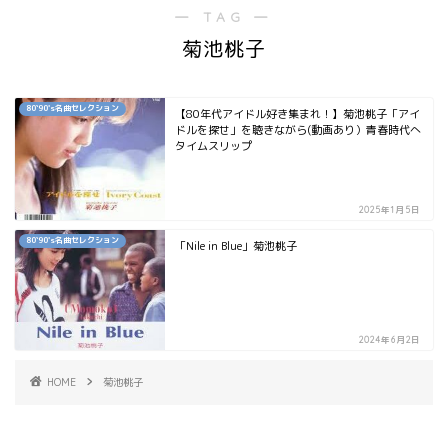
― TAG ―
菊池桃子
80`90's名曲セレクション
【80年代アイドル好き集まれ！】菊池桃子「アイ
ドルを探せ」を聴きながら(動画あり）青春時代へ
タイムスリップ
2025年1月5日
80`90's名曲セレクション
「Nile in Blue」菊池桃子
2024年6月2日
HOME
菊池桃子