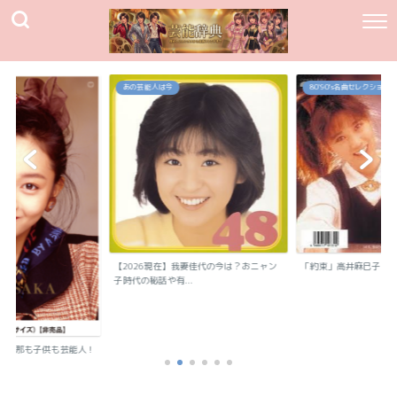
あの芸能人は今
80`90's名曲セレクション
【2026現在】我妻佳代の今は？おニャン
「約束」高井麻巳子
子時代の秘話や有...
？旦那も子供も芸能人！
..