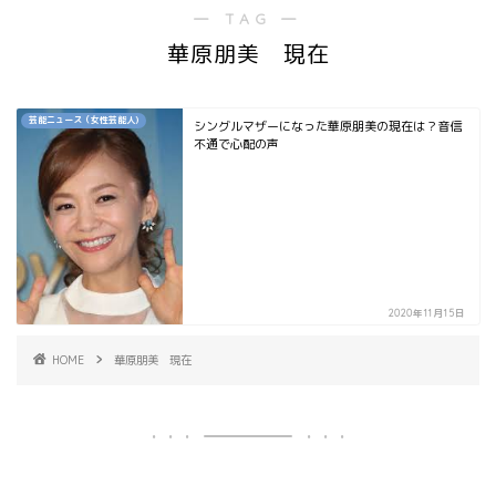
― TAG ―
華原朋美 現在
芸能ニュース（女性芸能人)
シングルマザーになった華原朋美の現在は？音信
不通で心配の声
2020年11月15日
HOME
華原朋美 現在