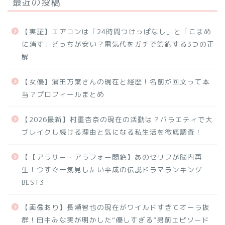
最近の投稿
【実証】エアコンは「24時間つけっぱなし」と「こまめ
に消す」どっちが安い？電気代をガチで節約する3つの正
解
【女優】濱田万葉さんの現在と経歴！名前が回文って本
当？プロフィールまとめ
【2026最新】村重杏奈の現在の活動は？バラエティで大
ブレイクし続ける理由と気になる私生活を徹底調査！
【【アラサー・アラフォー悶絶】あのセリフが脳内再
生！今すぐ一気見したい平成の伝説ドラマランキング
BEST3
【画像あり】長瀬智也の現在がワイルドすぎてオーラ抜
群！田中みな実が明かした“優しすぎる”男前エピソード