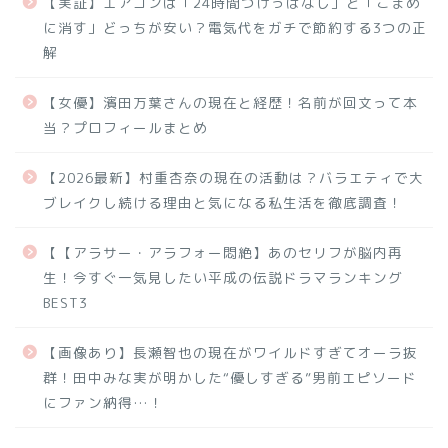
【実証】エアコンは「24時間つけっぱなし」と「こまめ
に消す」どっちが安い？電気代をガチで節約する3つの正
解
【女優】濱田万葉さんの現在と経歴！名前が回文って本
当？プロフィールまとめ
【2026最新】村重杏奈の現在の活動は？バラエティで大
ブレイクし続ける理由と気になる私生活を徹底調査！
【【アラサー・アラフォー悶絶】あのセリフが脳内再
生！今すぐ一気見したい平成の伝説ドラマランキング
BEST3
【画像あり】長瀬智也の現在がワイルドすぎてオーラ抜
群！田中みな実が明かした“優しすぎる”男前エピソード
にファン納得…！