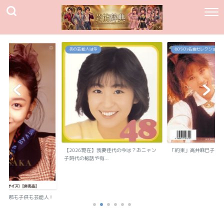
あの芸能人は今
80`90's名曲セレクション
【2026現在】我妻佳代の今は？おニャン
「約束」高井麻巳子
子時代の秘話や有...
？旦那も子供も芸能人！
..