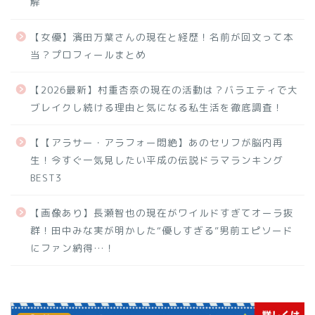
解
【女優】濱田万葉さんの現在と経歴！名前が回文って本
当？プロフィールまとめ
【2026最新】村重杏奈の現在の活動は？バラエティで大
ブレイクし続ける理由と気になる私生活を徹底調査！
【【アラサー・アラフォー悶絶】あのセリフが脳内再
生！今すぐ一気見したい平成の伝説ドラマランキング
BEST3
【画像あり】長瀬智也の現在がワイルドすぎてオーラ抜
群！田中みな実が明かした“優しすぎる”男前エピソード
にファン納得…！