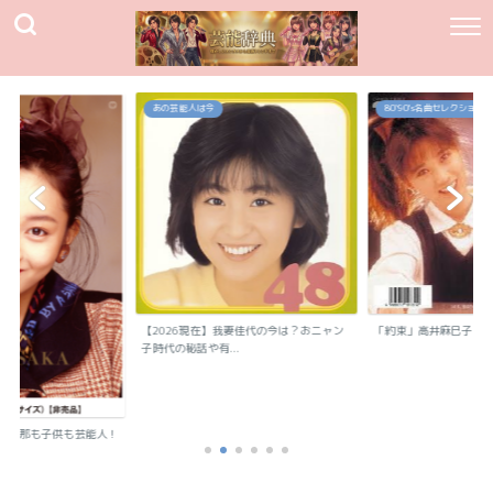
あの芸能人は今
80`90's名曲セレクション
【2026現在】我妻佳代の今は？おニャン
「約束」高井麻巳子
子時代の秘話や有...
？旦那も子供も芸能人！
..