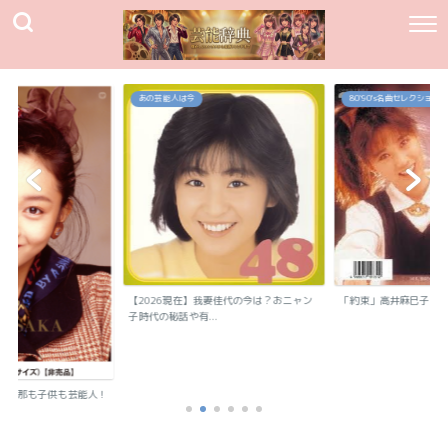
あの芸能人は今
80`90's名曲セレクション
【2026現在】我妻佳代の今は？おニャン
「約束」高井麻巳子
子時代の秘話や有...
？旦那も子供も芸能人！
..