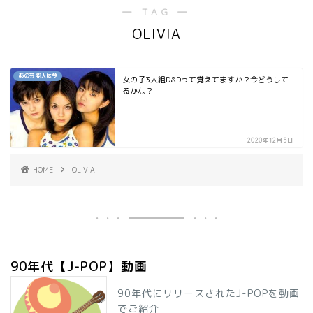
― TAG ―
OLIVIA
あの芸能人は今
女の子3人組D&Dって覚えてますか？今どうして
るかな？
2020年12月5日
HOME
OLIVIA
90年代【J-POP】動画
90年代にリリースされたJ-POPを動画
でご紹介