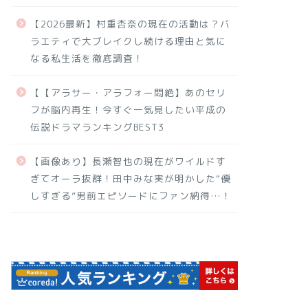
【2026最新】村重杏奈の現在の活動は？バ
ラエティで大ブレイクし続ける理由と気に
なる私生活を徹底調査！
【【アラサー・アラフォー悶絶】あのセリ
フが脳内再生！今すぐ一気見したい平成の
伝説ドラマランキングBEST3
【画像あり】長瀬智也の現在がワイルドす
ぎてオーラ抜群！田中みな実が明かした“優
しすぎる”男前エピソードにファン納得…！