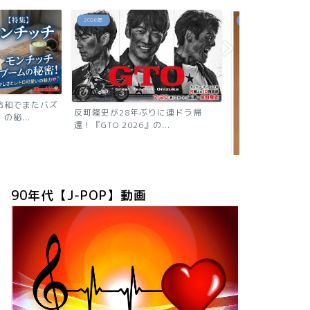
あの芸能人は今
あの芸能人は今
年ぶりに連ドラ帰
』の...
【2026現在
ニャン子時代の
90年代【J-POP】動画
「浅香唯の現在は？旦那も子供も芸
能人！有名グループ全員が...