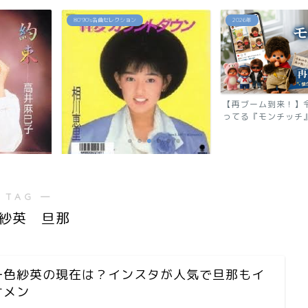
2026年
2026年
【再ブーム到来！】令和でまたバズ
反町隆史が28
ってる『モンチッチ』の秘...
還！『GTO 2026
ウン」相川恵里
 TAG ―
紗英 旦那
一色紗英の現在は？インスタが人気で旦那もイ
ケメン