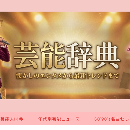
の芸能人は今
年代別芸能ニュース
80`90’s名曲セ