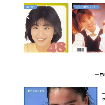
80`90's名曲セレクション
80`90's名曲セレクション
佳代の今は？お
「約束」高井麻巳子
「純愛カウントダ
...
―
一色
あの芸能人は今