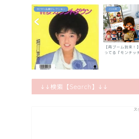
80`90's名曲セレクション
2026年
【再ブーム到来！】令和でまたバズ
ってる『モンチッチ』の秘...
「純愛カウントダウン」相川恵里
↓↓検索【Search】↓↓
ス