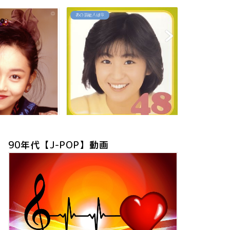
あの芸能人は今
80`90's名曲セレクション
【2026現在】我妻佳代の今は？お
「約束」高井麻巳子
ニャン子時代の秘話や有...
90年代【J-POP】動画
芸