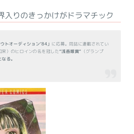
界入りのきっかけがドラマチック
ウトオーディション’84」
に応募。同誌に連載されてい
和栄）のヒロインの名を冠した
“浅香唯賞”
（グランプ
となる。