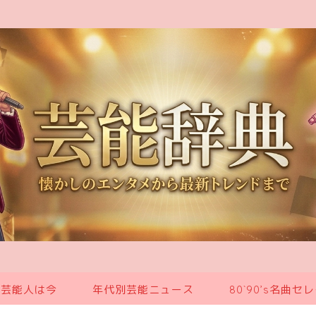
の芸能人は今
年代別芸能ニュース
80`90’s名曲セ