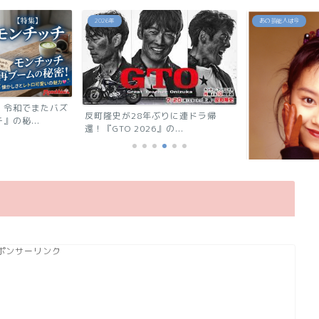
2026年
あの芸能人は今
反町隆史が28年ぶりに連ドラ帰
還！『GTO 2026』の...
「浅香唯の現在は？旦那も子供も
ポンサーリンク
能人！有名グループ全員が...