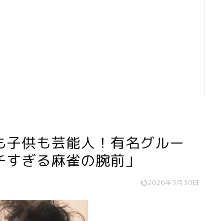
も子供も芸能人！有名グルー
チすぎる麻雀の腕前」
2026年3月30日