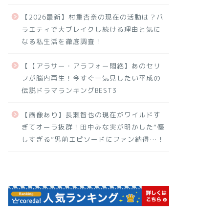
【2026最新】村重杏奈の現在の活動は？バ
ラエティで大ブレイクし続ける理由と気に
なる私生活を徹底調査！
【【アラサー・アラフォー悶絶】あのセリ
フが脳内再生！今すぐ一気見したい平成の
伝説ドラマランキングBEST3
【画像あり】長瀬智也の現在がワイルドす
ぎてオーラ抜群！田中みな実が明かした“優
しすぎる”男前エピソードにファン納得…！