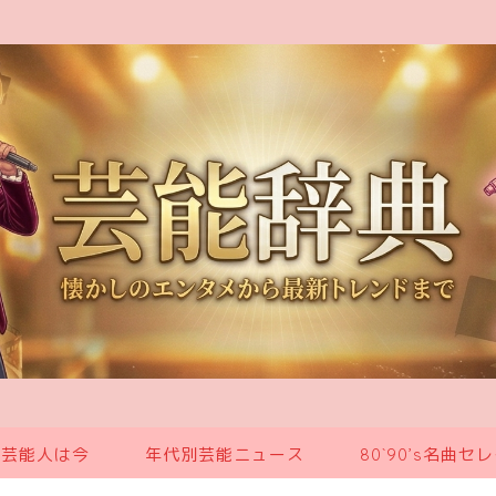
の芸能人は今
年代別芸能ニュース
80`90’s名曲セ