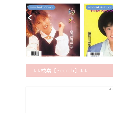
80`90's名曲セレクション
80`90's名曲セレクション
の今は？お
「約束」高井麻巳子
「純愛カウントダウン
.
↓↓検索【Search】↓↓
ス