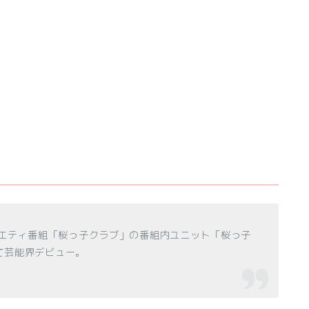
ラエティ番組「桜っ子クラブ」の番組内ユニット「桜っ子
て芸能界デビュー。