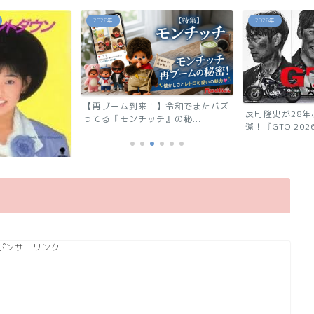
2026年
2026年
【再ブーム到来！】令和でまたバズ
反町隆史が28年ぶり
ってる『モンチッチ』の秘...
還！『GTO 2026』の.
」相川恵里
ポンサーリンク