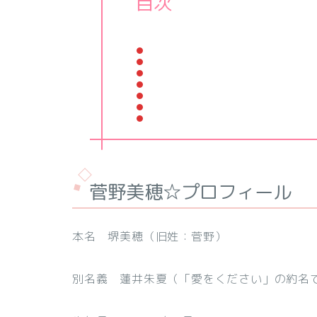
目次
菅野美穂☆プロフィール
本名 堺美穂（旧姓：菅野）
別名義 蓮井朱夏（「愛をください」の約名で