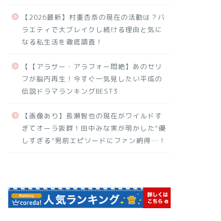
【2026最新】村重杏奈の現在の活動は？バ
ラエティで大ブレイクし続ける理由と気に
なる私生活を徹底調査！
【【アラサー・アラフォー悶絶】あのセリ
フが脳内再生！今すぐ一気見したい平成の
伝説ドラマランキングBEST3
【画像あり】長瀬智也の現在がワイルドす
ぎてオーラ抜群！田中みな実が明かした“優
しすぎる”男前エピソードにファン納得…！