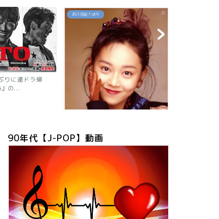
あの芸能人は今
あの芸能人は今
に連ドラ帰
..
【2026現在】我
ニャン子時代の秘話
90年代【J-POP】動画
「浅香唯の現在は？旦那も子供も芸
能人！有名グループ全員が...