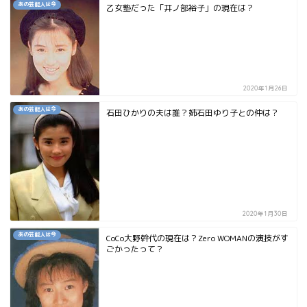
あの芸能人は今
乙女塾だった「井ノ部裕子」の現在は？
2020年1月26日
あの芸能人は今
石田ひかりの夫は誰？姉石田ゆり子との仲は？
2020年1月30日
あの芸能人は今
CoCo大野幹代の現在は？Zero WOMANの演技がす
ごかったって？