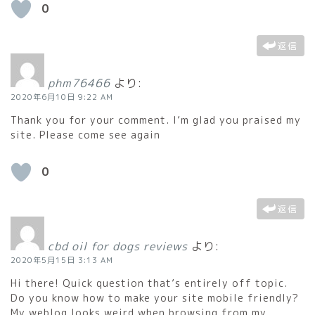
0
返信
phm76466
より:
2020年6月10日 9:22 AM
Thank you for your comment. I’m glad you praised my
site. Please come see again
0
返信
cbd oil for dogs reviews
より:
2020年5月15日 3:13 AM
Hi there! Quick question that’s entirely off topic.
Do you know how to make your site mobile friendly?
My weblog looks weird when browsing from my