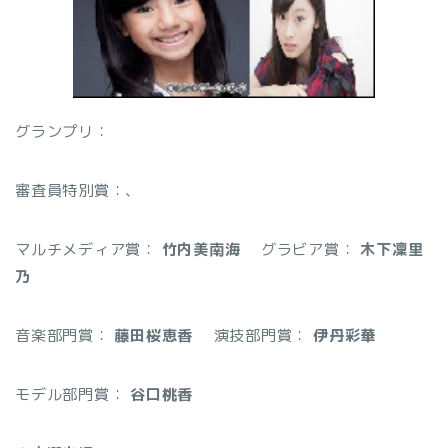
グランプリ：
審査員特別賞：
、
マルチメディア賞：
竹内美南海
グラビア賞：
木下凜里
乃
音楽部門賞：
藤田桜恵香
演技部門賞：
伊丹彩華
モデル部門賞：
谷口桃香