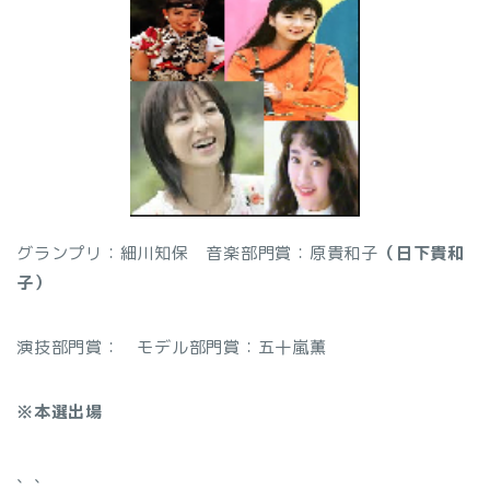
グランプリ：細川知保
音楽部門賞：原貴和子
（日下貴和
子）
演技部門賞：
モデル部門賞：五十嵐薫
※本選出場
、
、