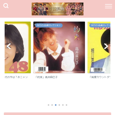
80`90's名曲セレクション
80`90's名曲セレクション
我妻佳代の今は？おニャン
「約束」高井麻巳子
「純愛カウントダウン
.