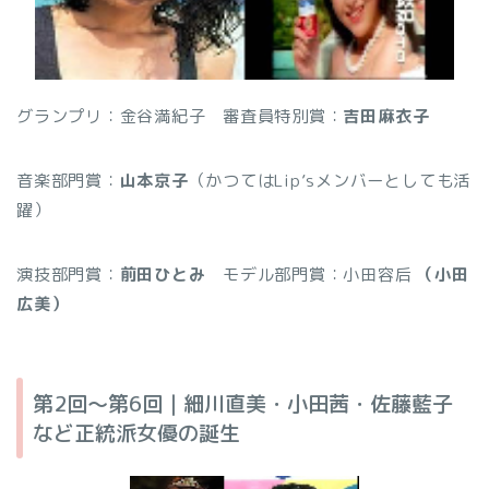
グランプリ：金谷満紀子
審査員特別賞：
吉田麻衣子
音楽部門賞：
山本京子
（かつてはLip’sメンバーとしても活
躍）
演技部門賞：
前田ひとみ
モデル部門賞：小田容后
（小田
広美）
第2回〜第6回｜細川直美・小田茜・佐藤藍子
など正統派女優の誕生