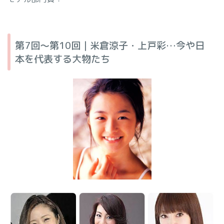
第7回〜第10回｜米倉涼子・上戸彩…今や日
本を代表する大物たち