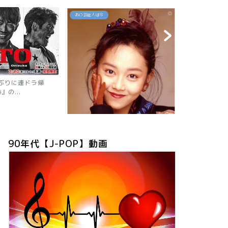
あの芸能人は今
80`90's名曲セレ
【2026現在】我妻佳代の今は？お
「約束」高井
ニャン子時代の秘話や有...
90年代【J-POP】動画
は？旦那も子供も芸
プ全員が...