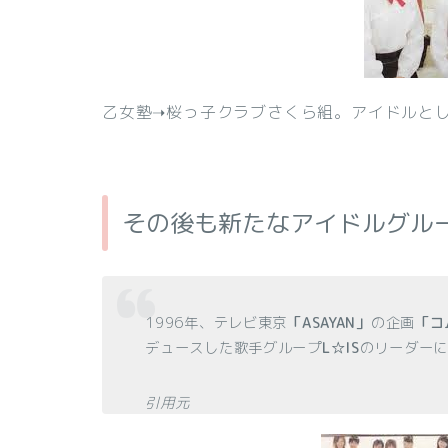
乙女塾➝桜っ子クラブさくら組。アイドルと
その後も新たなアイドルグル
1996年、テレビ東京
「ASAYAN」
の企画
「コ
デュースした歌手グループ
L☆IS
のリーダー
引用元