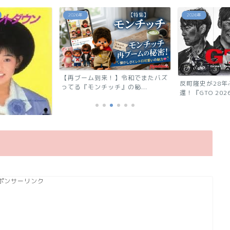
2026年
あの芸能人は今
】令和でまたバズ
反町隆史が28年ぶりに連ドラ帰
の秘...
還！『GTO 2026』の...
「浅香唯の現在
ポンサーリンク
能人！有名グルー