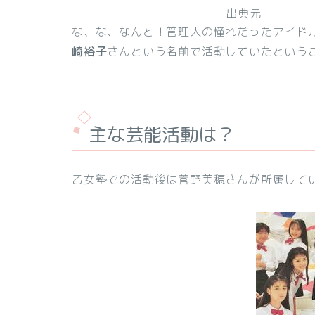
出典元
な、な、なんと！管理人の憧れだったアイドル
崎裕子
さんという名前で活動していたという
主な芸能活動は？
乙女塾での活動後は菅野美穂さんが所属して