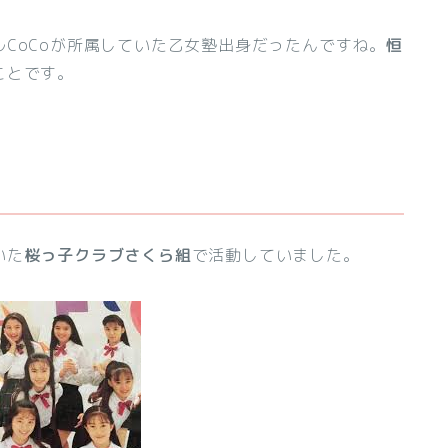
CoCoが所属していた乙女塾出身だったんですね。
恒
ことです。
いた
桜っ子クラブさくら組
で活動していました。