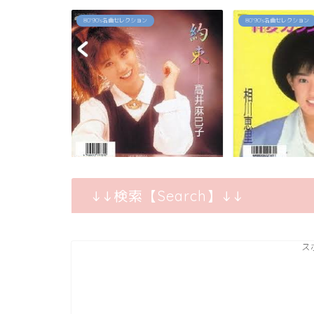
80`90's名曲セレクション
2026年
【再ブーム到来！
ってる『モンチッチ』
「純愛カウントダウン」相川恵里
↓↓検索【Search】↓↓
ス