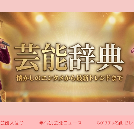
の芸能人は今
年代別芸能ニュース
80`90’s名曲セ