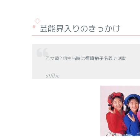
芸能界入りのきっかけ
乙女塾2期生当時は
恒崎裕子
名義で活動
引用元