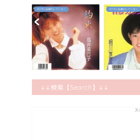
80`90's名曲セレクション
2026年
【再ブーム到来！
ってる『モンチッチ』
「純愛カウントダウン」相川恵里
↓↓検索【Search】↓↓
ス