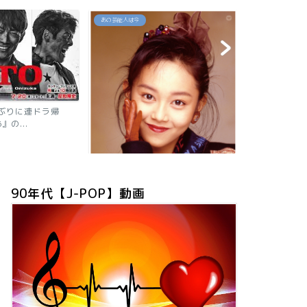
あの芸能人は今
80`90's名曲セレ
【2026現在】我妻佳代の今は？お
「約束」高井
ニャン子時代の秘話や有...
90年代【J-POP】動画
は？旦那も子供も芸
プ全員が...