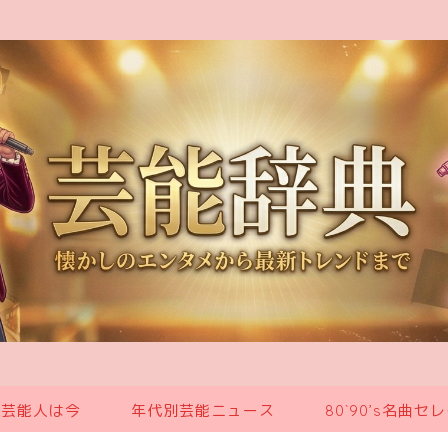
の芸能人は今
年代別芸能ニュース
80`90’s名曲セ