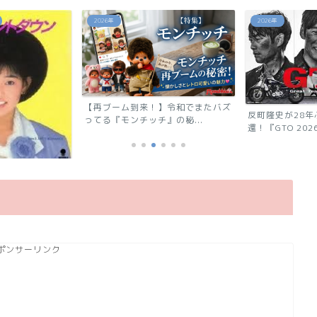
2026年
あの芸能人は今
】令和でまたバズ
反町隆史が28年ぶりに連ドラ帰
の秘...
還！『GTO 2026』の...
「浅香唯の現在
ポンサーリンク
能人！有名グルー