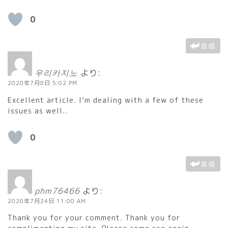
0
返信
우리카지노
より:
2020年7月8日 5:02 PM
Excellent article. I’m dealing with a few of these
issues as well..
0
返信
phm76466
より:
2020年7月24日 11:00 AM
Thank you for your comment. Thank you for