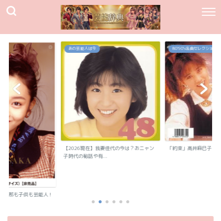
80`90's名曲セレクション
80`90's名曲セレクション
我妻佳代の今は？おニャン
「約束」高井麻巳子
「純愛カウントダウン
.