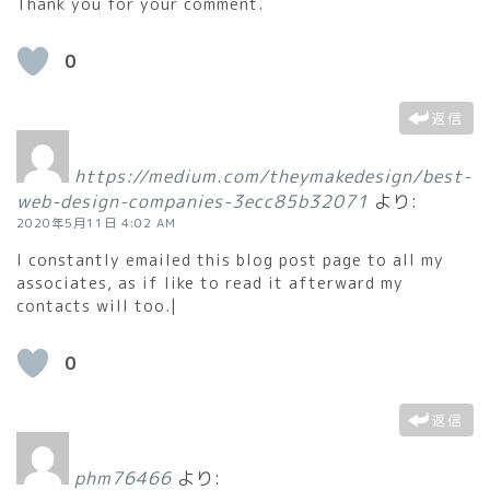
Thank you for your comment.
0
返信
https://medium.com/theymakedesign/best-
web-design-companies-3ecc85b32071
より:
2020年5月11日 4:02 AM
I constantly emailed this blog post page to all my
associates, as if like to read it afterward my
contacts will too.|
0
返信
phm76466
より: