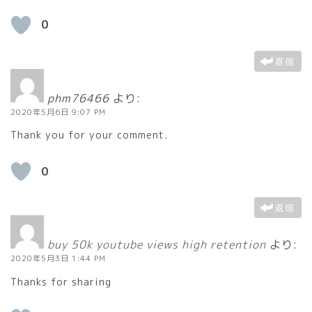
0
返信
phm76466
より:
2020年5月6日 9:07 PM
Thank you for your comment.
0
返信
buy 50k youtube views high retention
より:
2020年5月3日 1:44 PM
Thanks for sharing