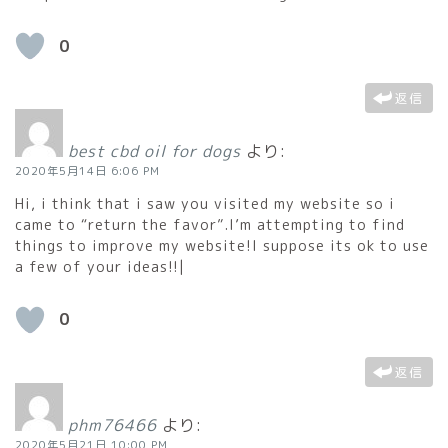
0
返信
best cbd oil for dogs
より:
2020年5月14日 6:06 PM
Hi, i think that i saw you visited my website so i
came to “return the favor”.I’m attempting to find
things to improve my website!I suppose its ok to use
a few of your ideas!!|
0
返信
phm76466
より:
2020年5月21日 10:00 PM