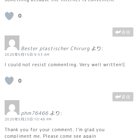
0
返信
Bester plastischer Chirurg
より:
2020年5月15日 9:53 AM
I could not resist commenting. Very well written!|
0
返信
phm76466
より:
2020年5月23日 10:48 PM
Thank you for your comment. I’m glad you
compliment me. Please come see again