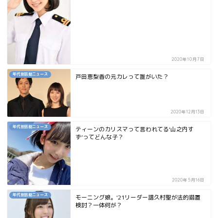
2020年10月7日
年代別芸能ニュース
戸田恵梨香の元カレって誰がいた？
2020年12月13日
年代別芸能ニュース
ティーンのカリスマって言われてる‘山之内す
ず’ってどんな子？
2020年5月16日
年代別芸能ニュース
モーニング娘。'21リーダー譜久村聖が法的措置
検討？一体何が？