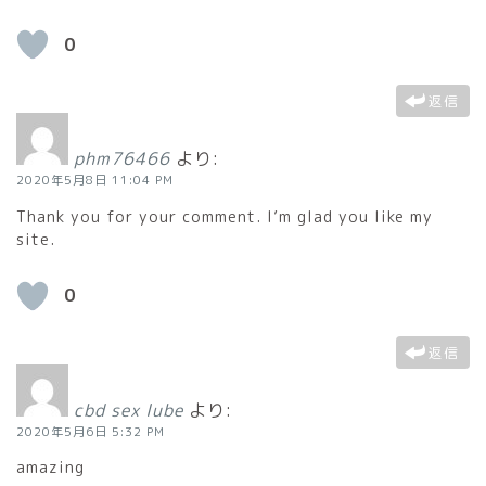
0
返信
phm76466
より:
2020年5月8日 11:04 PM
Thank you for your comment. I’m glad you like my
site.
0
返信
cbd sex lube
より:
2020年5月6日 5:32 PM
amazing