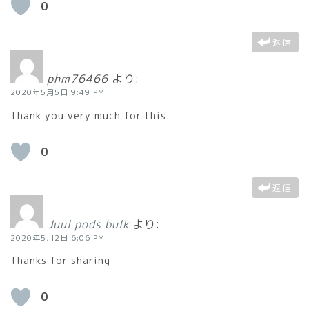
0
返信
phm76466
より:
2020年5月5日 9:49 PM
Thank you very much for this.
0
返信
Juul pods bulk
より:
2020年5月2日 6:06 PM
Thanks for sharing
0