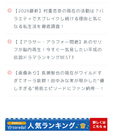
【2026最新】村重杏奈の現在の活動は？バ
ラエティで大ブレイクし続ける理由と気に
なる私生活を徹底調査！
【【アラサー・アラフォー悶絶】あのセリ
フが脳内再生！今すぐ一気見したい平成の
伝説ドラマランキングBEST3
【画像あり】長瀬智也の現在がワイルドす
ぎてオーラ抜群！田中みな実が明かした“優
しすぎる”男前エピソードにファン納得…！