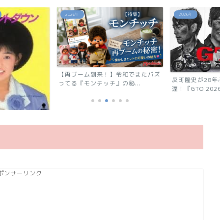
2026年
あの芸能人は今
】令和でまたバズ
反町隆史が28年ぶりに連ドラ帰
の秘...
還！『GTO 2026』の...
「浅香唯の現在
ポンサーリンク
能人！有名グルー