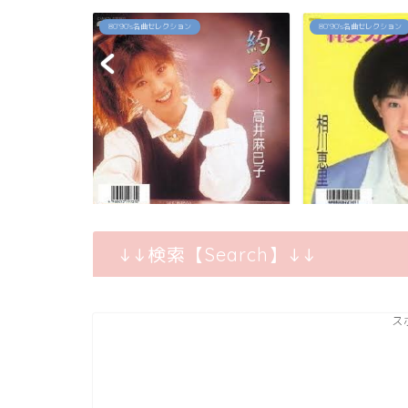
80`90's名曲セレクション
2026年
【再ブーム到来！
ってる『モンチッチ』
「純愛カウントダウン」相川恵里
↓↓検索【Search】↓↓
ス