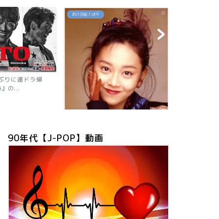
あの芸能人は今
80`90's名曲セレ
【2026現在】我妻佳代の今は？お
「約束」高井
ニャン子時代の秘話や有...
90年代【J-POP】動画
は？旦那も子供も芸
プ全員が...