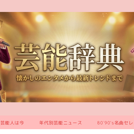
の芸能人は今
年代別芸能ニュース
80`90’s名曲セ