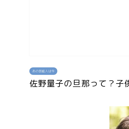
あの芸能人は今
佐野量子の旦那って？子