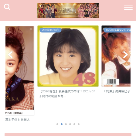
80`90's名曲セレクション
80`90's名曲セレクション
我妻佳代の今は？おニャン
「約束」高井麻巳子
「純愛カウントダウン
.