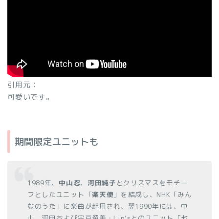
引用元：
可愛いです。
期間限定ユニットも
1989年、
中山忍
、
河田純子
とクリスマスをモチー
フとしたユニット「
楽天使
」を結成し、NHK「みん
なのうた」に楽曲が起用され、翌1990年には、中
山、河田および宍戸留美・Lip’sとのユニット「
七