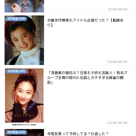
2026年6月14日
あの芸能人は今
女優永作博美もアイドル出身だった？【動画あ
り】
2020年8月10日
あの芸能人は今
「浅香唯の現在は？旦那も子供も芸能人！有名グ
ループ全員が惚れた伝説とガチすぎる麻雀の腕
前」
2020年1月20日
あの芸能人は今
寺尾友美って今何してる？引退した？