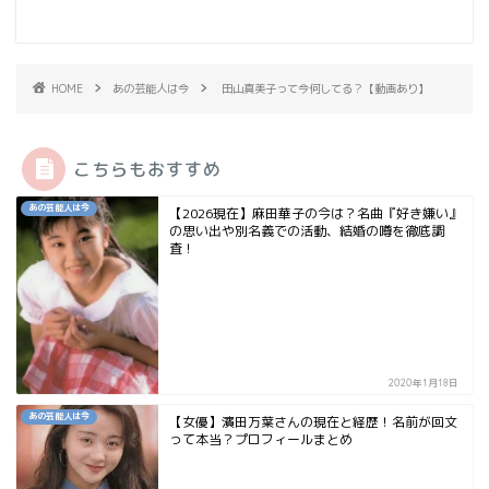
HOME
あの芸能人は今
田山真美子って今何してる？【動画あり】
こちらもおすすめ
あの芸能人は今
【2026現在】麻田華子の今は？名曲『好き嫌い』
の思い出や別名義での活動、結婚の噂を徹底調
査！
2020年1月18日
あの芸能人は今
【女優】濱田万葉さんの現在と経歴！名前が回文
って本当？プロフィールまとめ