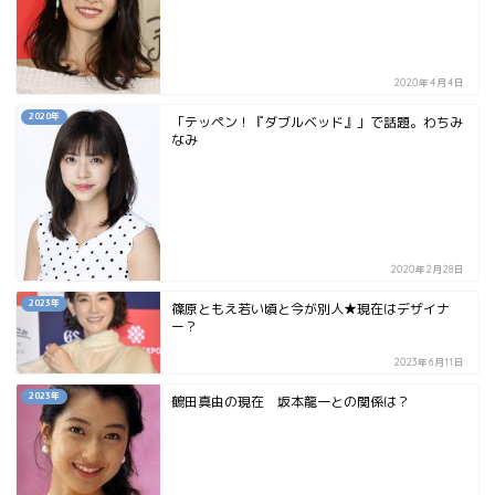
2020年4月4日
2020年
「テッペン！『ダブルベッド』」で話題。わちみ
なみ
2020年2月28日
2023年
篠原ともえ若い頃と今が別人★現在はデザイナ
ー？
2023年6月11日
2023年
鶴田真由の現在 坂本龍一との関係は？