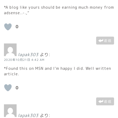
*A blog like yours should be earning much money from
adsense..-.,”
0
返信
lapak303
より:
2020年10月21日 4:42 AM
*Found this on MSN and I’m happy I did. Well written
article.
0
返信
lapak303
より: