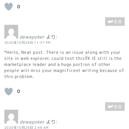
0
返信
dewapoker
より:
2020年10月26日 11:37 PM
*Hello, Neat post. There is an issue along with your
site in web explorer, could test thisЎK IE still is the
marketplace leader and a huge portion of other
people will miss your magnificent writing because of
this problem.
0
返信
dewapoker
より:
2020年10月26日 2:46 AM