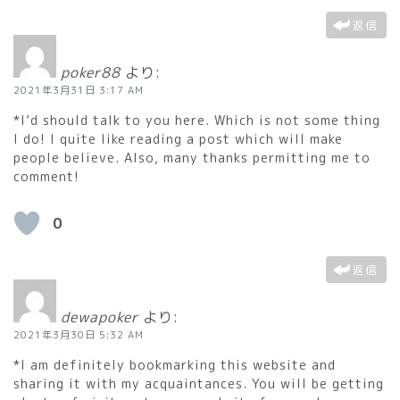
返信
poker88
より:
2021年3月31日 3:17 AM
*I’d should talk to you here. Which is not some thing
I do! I quite like reading a post which will make
people believe. Also, many thanks permitting me to
comment!
0
返信
dewapoker
より:
2021年3月30日 5:32 AM
*I am definitely bookmarking this website and
sharing it with my acquaintances. You will be getting