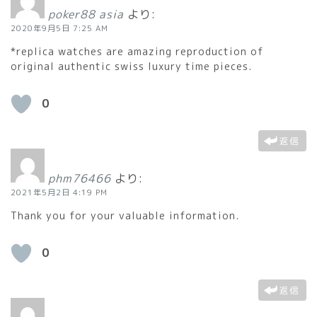
poker88 asia
より:
2020年9月5日 7:25 AM
*replica watches are amazing reproduction of
original authentic swiss luxury time pieces.
0
返信
phm76466
より:
2021年5月2日 4:19 PM
Thank you for your valuable information.
0
返信