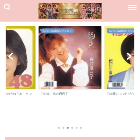
80`90's名曲セレクション
80`90's名曲セレクション
我妻佳代の今は？おニャン
「約束」高井麻巳子
「純愛カウントダウン
.