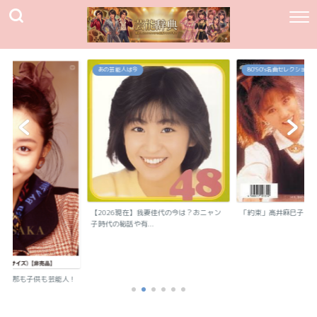
あの芸能人は今
80`90's名曲セレクション
【2026現在】我妻佳代の今は？おニャン
「約束」高井麻巳子
子時代の秘話や有...
？旦那も子供も芸能人！
..