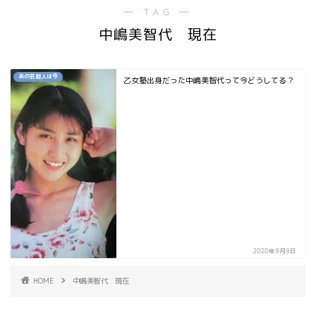
― TAG ―
中嶋美智代 現在
あの芸能人は今
乙女塾出身だった中嶋美智代って今どうしてる？
2020年8月8日
HOME
中嶋美智代 現在