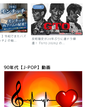
あの芸能人は今
あの芸能人は今
年ぶりに連ドラ帰
』の...
【2026現在
ニャン子時代の
90年代【J-POP】動画
「浅香唯の現在は？旦那も子供も芸
能人！有名グループ全員が...