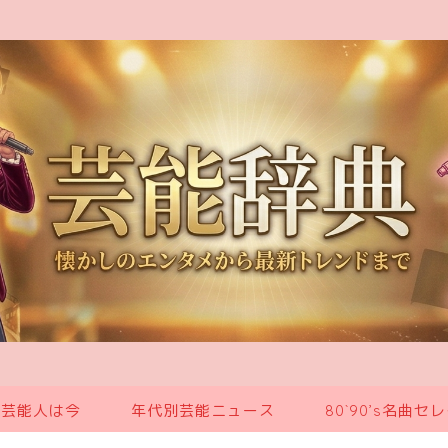
の芸能人は今
年代別芸能ニュース
80`90’s名曲セ