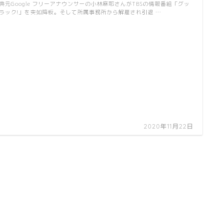
典元Google フリーアナウンサーの小林麻耶さんがTBSの情報番組「グッ
ラック!」を突如降板。そして所属事務所から解雇され引退 …
2020年11月22日