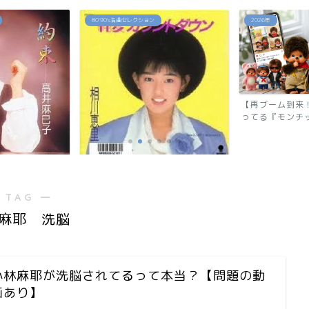
2026年
2026年
【再ブーム到来！】令和でまたバズ
反町隆史が28
ってる『モンチッチ』の秘...
還！『GTO 2026
ウン」相川恵里
 TAG ―
麻耶 洗脳
小林麻耶が洗脳されてるって本当？【問題の動
画あり】