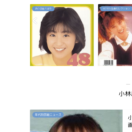
80`90's名曲セレクション
80`90's名曲セレクション
佳代の今は？お
「約束」高井麻巳子
「純愛カウントダ
...
―
小林
年代別芸能ニュース