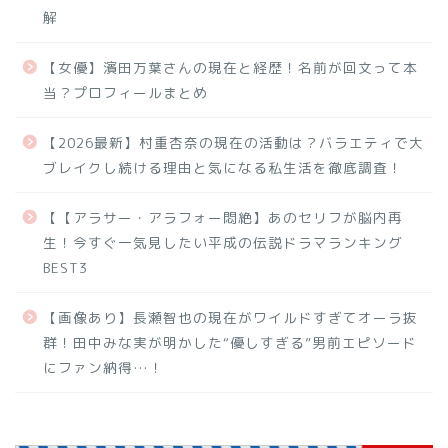
解
【女優】濱田万葉さんの現在と経歴！名前が回文って本
当？プロフィールまとめ
【2026最新】村重杏奈の現在の活動は？バラエティで大
ブレイクし続ける理由と気になる私生活を徹底調査！
【【アラサー・アラフォー悶絶】あのセリフが脳内再
生！今すぐ一気見したい平成の伝説ドラマランキング
BEST3
【画像あり】長瀬智也の現在がワイルドすぎてオーラ抜
群！田中みな実が明かした“優しすぎる”男前エピソード
にファン納得…！