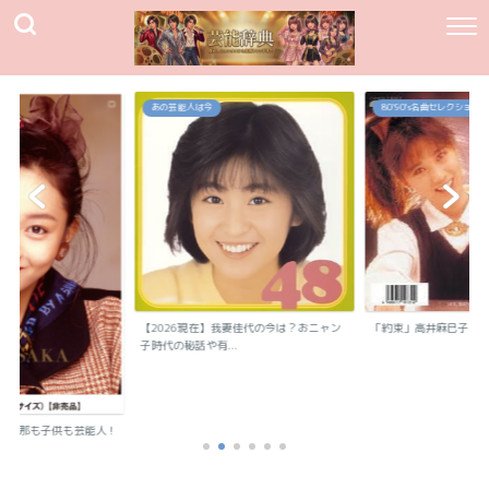
あの芸能人は今
80`90's名曲セレクション
【2026現在】我妻佳代の今は？おニャン
「約束」高井麻巳子
子時代の秘話や有...
？旦那も子供も芸能人！
..