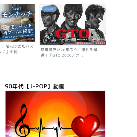
あの芸能人は今
あの芸能人は今
年ぶりに連ドラ帰
』の...
【2026現在
ニャン子時代の
90年代【J-POP】動画
「浅香唯の現在は？旦那も子供も芸
能人！有名グループ全員が...