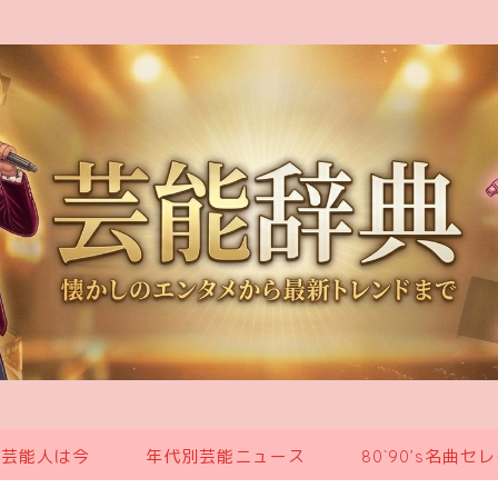
の芸能人は今
年代別芸能ニュース
80`90’s名曲セ