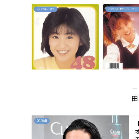
80`90's名曲セレクション
80`90's名曲セレクション
佳代の今は？お
「約束」高井麻巳子
「純愛カウントダ
...
―
田
2026年