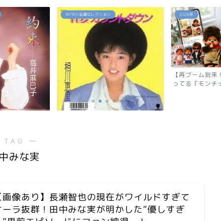
2026年
2026年
【再ブーム到来！】令和でまたバズ
反町隆史が28
ってる『モンチッチ』の秘...
還！『GTO 2026
ウン」相川恵里
 TAG ―
中みな実
【画像あり】長瀬智也の現在がワイルドすぎて
オーラ抜群！田中みな実が明かした“優しすぎ