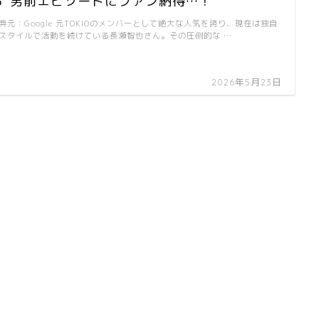
る”男前エピソードにファン納得…！
典元：Google 元TOKIOのメンバーとして絶大な人気を誇り、現在は独自
スタイルで活動を続けている長瀬智也さん。その圧倒的な …
2026年5月23日