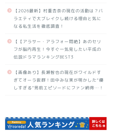
【2026最新】村重杏奈の現在の活動は？バ
ラエティで大ブレイクし続ける理由と気に
なる私生活を徹底調査！
【【アラサー・アラフォー悶絶】あのセリ
フが脳内再生！今すぐ一気見したい平成の
伝説ドラマランキングBEST3
【画像あり】長瀬智也の現在がワイルドす
ぎてオーラ抜群！田中みな実が明かした“優
しすぎる”男前エピソードにファン納得…！