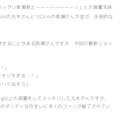
バッタリ長瀬君とーーーーーーーーッ」と大興奮気味
cmの元木さんと182cmの長瀬さんが並び、圧倒的な
見せることがある長瀬さんですが、今回の最新ショッ
！」
ケオジすぎる…！」
らハミ出そう」
kg以上の減量をしてスッキリした元木さんですが、
人のダンディな佇まいに多くのファンが魅了されてい