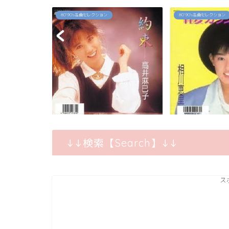
80`90's名曲セレクション
80`90's名曲セレクション
佳代の今は？お
「約束」高井麻巳子
「純愛カウントダ
...
↓↓検索【Search】↓↓
ス