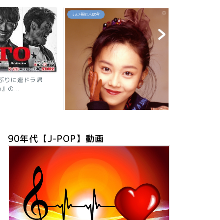
あの芸能人は今
あの芸能人は今
年ぶりに連ドラ帰
』の...
【2026現在
ニャン子時代の
90年代【J-POP】動画
「浅香唯の現在は？旦那も子供も芸
能人！有名グループ全員が...