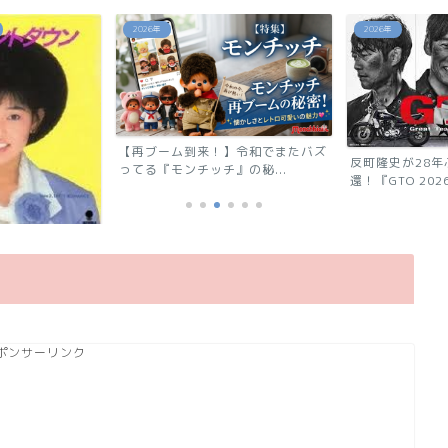
2026年
2026年
【再ブーム到来！】令和でまたバズ
反町隆史が28
ってる『モンチッチ』の秘...
還！『GTO 2026
ウン」相川恵里
ポンサーリンク