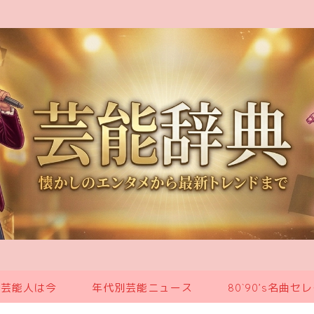
の芸能人は今
年代別芸能ニュース
80`90’s名曲セ