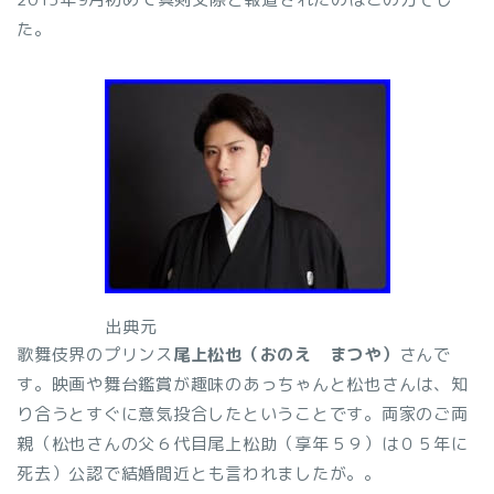
た。
出典元
歌舞伎界のプリンス
尾上松也（おのえ まつや）
さんで
す。映画や舞台鑑賞が趣味のあっちゃんと松也さんは、知
り合うとすぐに意気投合したということです。両家のご両
親（松也さんの父６代目尾上松助（享年５９）は０５年に
死去）公認で結婚間近とも言われましたが。。