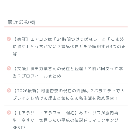
最近の投稿
【実証】エアコンは「24時間つけっぱなし」と「こまめ
に消す」どっちが安い？電気代をガチで節約する3つの正
解
【女優】濱田万葉さんの現在と経歴！名前が回文って本
当？プロフィールまとめ
【2026最新】村重杏奈の現在の活動は？バラエティで大
ブレイクし続ける理由と気になる私生活を徹底調査！
【【アラサー・アラフォー悶絶】あのセリフが脳内再
生！今すぐ一気見したい平成の伝説ドラマランキング
BEST3