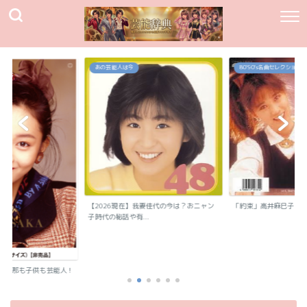
80`90's名曲セレクション
80`90's名曲セレクション
我妻佳代の今は？おニャン
「約束」高井麻巳子
「純愛カウントダウン
.