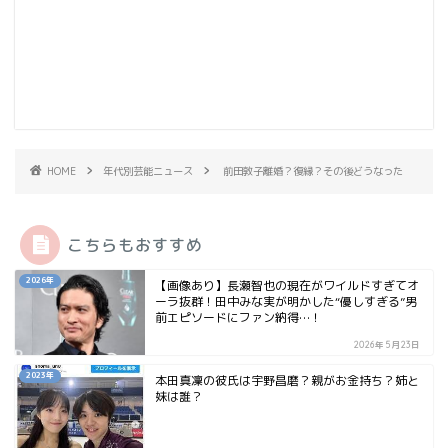
HOME
年代別芸能ニュース
前田敦子離婚？復縁？その後どうなった
こちらもおすすめ
2026年
【画像あり】長瀬智也の現在がワイルドすぎてオ
ーラ抜群！田中みな実が明かした“優しすぎる”男
前エピソードにファン納得…！
2026年5月23日
2023年
本田真凜の彼氏は宇野昌磨？親がお金持ち？姉と
妹は誰？