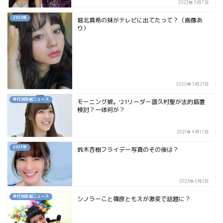
2023年5月7日
2020年
堀北真希の妹がテレビに出てたって？（画像あ
り）
2020年3月23日
年代別芸能ニュース
モーニング娘。'21リーダー譜久村聖が法的措置
検討？一体何が？
2021年4月17日
2023年
鈴木杏樹フライデー写真のその後は？
2023年6月2日
年代別芸能ニュース
シノラーこと篠原ともえが激変で話題に？