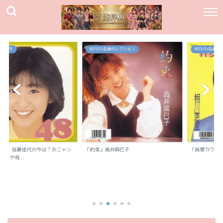
80`90's名曲セレクション
80`90's名曲セレクション
我妻佳代の今は？おニャン
「約束」高井麻巳子
「純愛カウントダウン
.