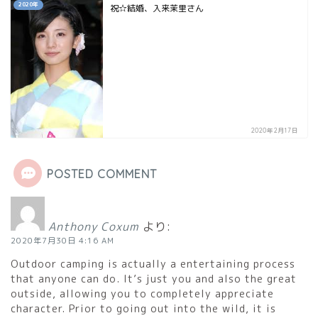
2020年
祝☆結婚、入来茉里さん
2020年2月17日
POSTED COMMENT
Anthony Coxum
より:
2020年7月30日 4:16 AM
Outdoor camping is actually a entertaining process
that anyone can do. It’s just you and also the great
outside, allowing you to completely appreciate
character. Prior to going out into the wild, it is