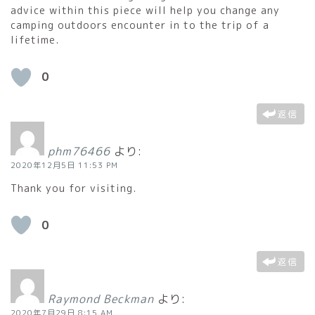
advice within this piece will help you change any
camping outdoors encounter in to the trip of a
lifetime.
0
返信
phm76466
より:
2020年12月5日 11:53 PM
Thank you for visiting.
0
返信
Raymond Beckman
より:
2020年7月29日 8:15 AM