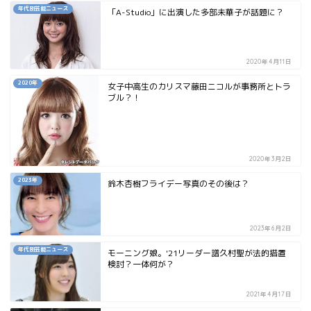
年代別芸能ニュース
「A-Studio」に出演した多部未華子が話題に？
2020年4月11日
2020年
女子中高生のカリスマ藤田ニコルが事務所とトラ
ブル？！
2020年3月2日
2023年
鈴木杏樹フライデー写真のその後は？
2023年6月2日
年代別芸能ニュース
モーニング娘。'21リーダー譜久村聖が法的措置
検討？一体何が？
2021年4月17日