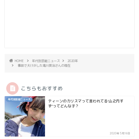
HOME
年代別芸能ニュース
2020年
事故で大けがした滝川英治さんの現在
こちらもおすすめ
年代別芸能ニュース
ティーンのカリスマって言われてる‘山之内す
ず’ってどんな子？
2020年5月16日