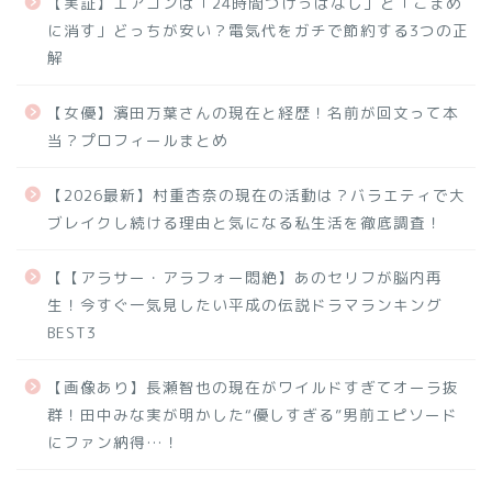
【実証】エアコンは「24時間つけっぱなし」と「こまめ
に消す」どっちが安い？電気代をガチで節約する3つの正
解
【女優】濱田万葉さんの現在と経歴！名前が回文って本
当？プロフィールまとめ
【2026最新】村重杏奈の現在の活動は？バラエティで大
ブレイクし続ける理由と気になる私生活を徹底調査！
【【アラサー・アラフォー悶絶】あのセリフが脳内再
生！今すぐ一気見したい平成の伝説ドラマランキング
BEST3
【画像あり】長瀬智也の現在がワイルドすぎてオーラ抜
群！田中みな実が明かした“優しすぎる”男前エピソード
にファン納得…！