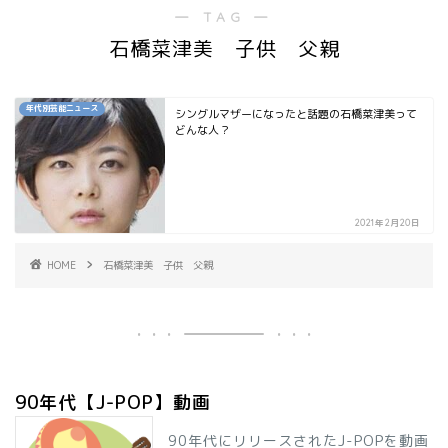
― TAG ―
石橋菜津美 子供 父親
年代別芸能ニュース
シングルマザーになったと話題の石橋菜津美って
どんな人？
2021年2月20日
HOME
石橋菜津美 子供 父親
90年代【J-POP】動画
90年代にリリースされたJ-POPを動画