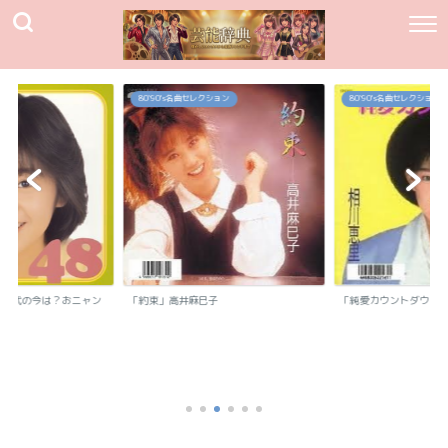
80`90's名曲セレクション
80`90's名曲セレクション
我妻佳代の今は？おニャン
「約束」高井麻巳子
「純愛カウントダウン
.