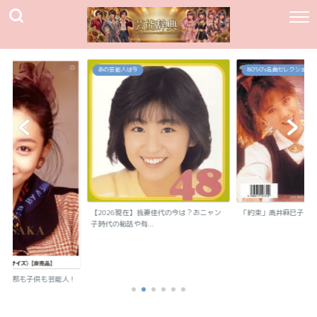
あの芸能人は今
80`90's名曲セレクション
【2026現在】我妻佳代の今は？おニャン
「約束」高井麻巳子
子時代の秘話や有...
？旦那も子供も芸能人！
..