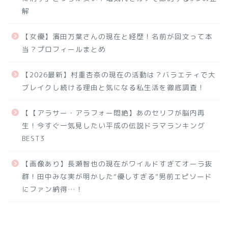
解
【女優】濱田万葉さんの現在と経歴！名前が回文って本
当？プロフィールまとめ
【2026最新】村重杏奈の現在の活動は？バラエティで大
ブレイクし続ける理由と気になる私生活を徹底調査！
【【アラサー・アラフォー悶絶】あのセリフが脳内再
生！今すぐ一気見したい平成の伝説ドラマランキング
BEST3
【画像あり】長瀬智也の現在がワイルドすぎてオーラ抜
群！田中みな実が明かした“優しすぎる”男前エピソード
にファン納得…！