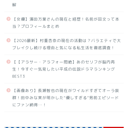
解
【女優】濱田万葉さんの現在と経歴！名前が回文って本
当？プロフィールまとめ
【2026最新】村重杏奈の現在の活動は？バラエティで大
ブレイクし続ける理由と気になる私生活を徹底調査！
【【アラサー・アラフォー悶絶】あのセリフが脳内再
生！今すぐ一気見したい平成の伝説ドラマランキング
BEST3
【画像あり】長瀬智也の現在がワイルドすぎてオーラ抜
群！田中みな実が明かした“優しすぎる”男前エピソード
にファン納得…！