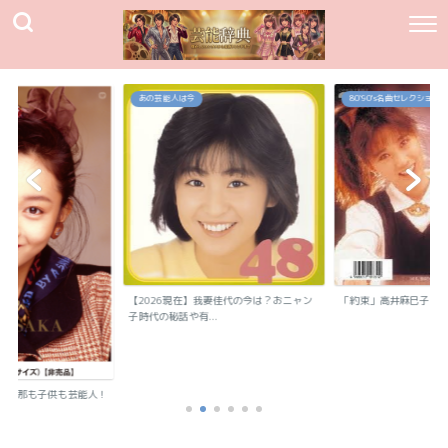
あの芸能人は今
80`90's名曲セレクション
【2026現在】我妻佳代の今は？おニャン
「約束」高井麻巳子
子時代の秘話や有...
？旦那も子供も芸能人！
..