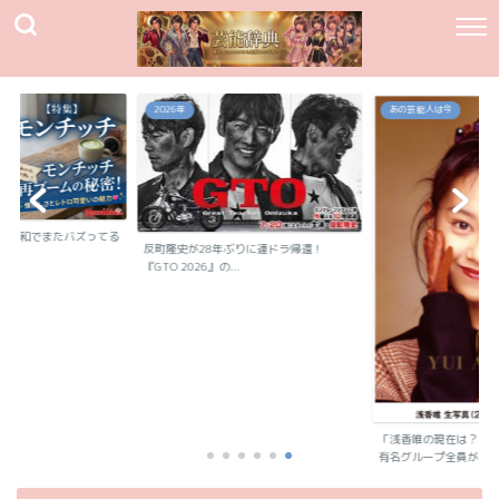
2026年
あの芸能人は今
】令和でまたバズってる
反町隆史が28年ぶりに連ドラ帰還！
..
『GTO 2026』の...
「浅香唯の現在は？旦
有名グループ全員が...