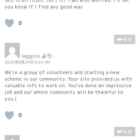
SEO is difficult, isn’t it? I am also worried. I’ll let
you know if I find any good way
0
返信
leggins
より:
2020年8月24日 5:22 AM
We’re a group of volunteers and starting a new
scheme in our community. Your site provided us with
valuable info to work on. You’ve done an impressive
job and our whole community will be thankful to
you.|
0
返信