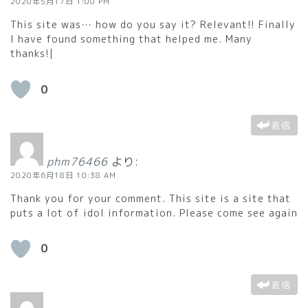
2020年5月17日 1:00 PM
This site was… how do you say it? Relevant!! Finally
I have found something that helped me. Many
thanks!|
0
返信
phm76466
より:
2020年6月18日 10:38 AM
Thank you for your comment. This site is a site that
puts a lot of idol information. Please come see again
0
返信