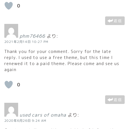
0
返信
phm76466
より:
2021年2月14日 10:27 PM
Thank you for your comment. Sorry for the late
reply. I used to use a free theme, but this time I
renewed it to a paid theme. Please come and see us
again
0
返信
used cars of omaha
より:
2020年6月26日 9:24 AM