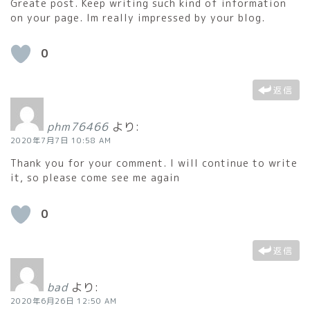
Greate post. Keep writing such kind of information
on your page. Im really impressed by your blog.
0
返信
phm76466
より:
2020年7月7日 10:58 AM
Thank you for your comment. I will continue to write
it, so please come see me again
0
返信
bad
より:
2020年6月26日 12:50 AM