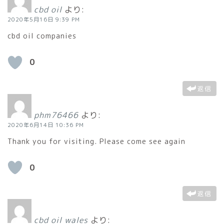
cbd oil
より:
2020年5月16日 9:39 PM
cbd oil companies
0
返信
phm76466
より:
2020年6月14日 10:36 PM
Thank you for visiting. Please come see again
0
返信
cbd oil wales
より: