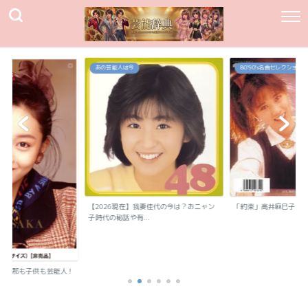
あの芸能人は今
80`90's名曲セレクション
【2026現在】我妻佳代の今は？おニャン
「約束」高井麻巳子
子時代の秘話や有...
？旦那も子供も芸能人！
..