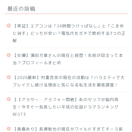
最近の投稿
【実証】エアコンは「24時間つけっぱなし」と「こまめ
に消す」どっちが安い？電気代をガチで節約する3つの正
解
【女優】濱田万葉さんの現在と経歴！名前が回文って本
当？プロフィールまとめ
【2026最新】村重杏奈の現在の活動は？バラエティで大
ブレイクし続ける理由と気になる私生活を徹底調査！
【【アラサー・アラフォー悶絶】あのセリフが脳内再
生！今すぐ一気見したい平成の伝説ドラマランキング
BEST3
【画像あり】長瀬智也の現在がワイルドすぎてオーラ抜