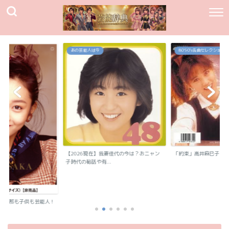
80`90's名曲セレクション
80`90's名曲セレクション
我妻佳代の今は？おニャン
「約束」高井麻巳子
「純愛カウントダウン
.