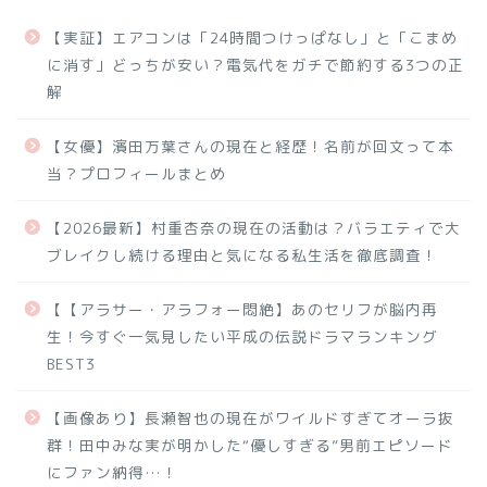
【実証】エアコンは「24時間つけっぱなし」と「こまめ
に消す」どっちが安い？電気代をガチで節約する3つの正
解
【女優】濱田万葉さんの現在と経歴！名前が回文って本
当？プロフィールまとめ
【2026最新】村重杏奈の現在の活動は？バラエティで大
ブレイクし続ける理由と気になる私生活を徹底調査！
【【アラサー・アラフォー悶絶】あのセリフが脳内再
生！今すぐ一気見したい平成の伝説ドラマランキング
BEST3
【画像あり】長瀬智也の現在がワイルドすぎてオーラ抜
群！田中みな実が明かした“優しすぎる”男前エピソード
にファン納得…！