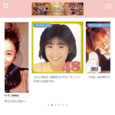
あの芸能人は今
80`90's名曲セレクション
【2026現在】我妻佳代の今は？おニャン
「約束」高井麻巳子
子時代の秘話や有...
？旦那も子供も芸能人！
..