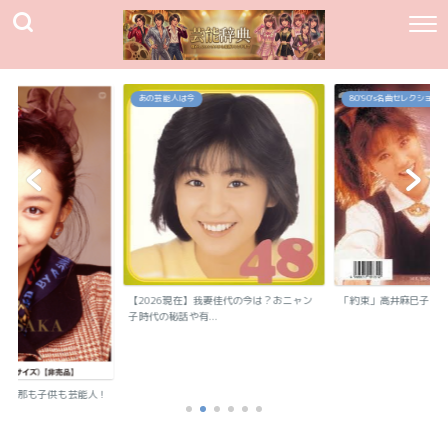
あの芸能人は今
80`90's名曲セレクション
【2026現在】我妻佳代の今は？おニャン
「約束」高井麻巳子
子時代の秘話や有...
？旦那も子供も芸能人！
..