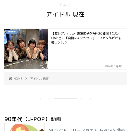
― TAG ―
アイドル 現在
2026年
【激レア】ribbon佐藤愛子が令和に登場！CoCo・
Qlairとの「奇跡の4ショット」にファンがビビる
理由とは？
2026年5月4日
HOME
アイドル 現在
90年代【J-POP】動画
90年代にリリースされたJ-POPを動画