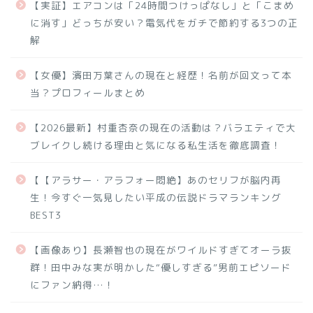
【実証】エアコンは「24時間つけっぱなし」と「こまめ
に消す」どっちが安い？電気代をガチで節約する3つの正
解
【女優】濱田万葉さんの現在と経歴！名前が回文って本
当？プロフィールまとめ
【2026最新】村重杏奈の現在の活動は？バラエティで大
ブレイクし続ける理由と気になる私生活を徹底調査！
【【アラサー・アラフォー悶絶】あのセリフが脳内再
生！今すぐ一気見したい平成の伝説ドラマランキング
BEST3
【画像あり】長瀬智也の現在がワイルドすぎてオーラ抜
群！田中みな実が明かした“優しすぎる”男前エピソード
にファン納得…！