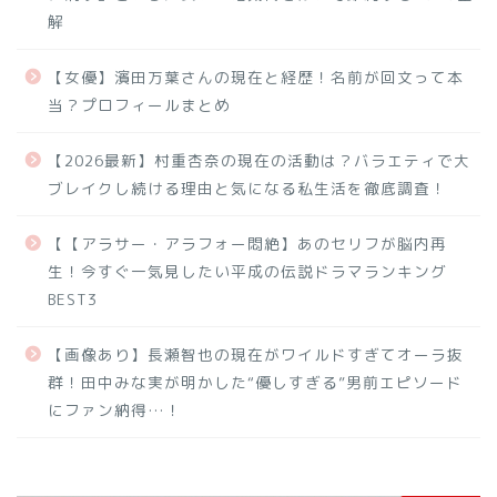
解
【女優】濱田万葉さんの現在と経歴！名前が回文って本
当？プロフィールまとめ
【2026最新】村重杏奈の現在の活動は？バラエティで大
ブレイクし続ける理由と気になる私生活を徹底調査！
【【アラサー・アラフォー悶絶】あのセリフが脳内再
生！今すぐ一気見したい平成の伝説ドラマランキング
BEST3
【画像あり】長瀬智也の現在がワイルドすぎてオーラ抜
群！田中みな実が明かした“優しすぎる”男前エピソード
にファン納得…！