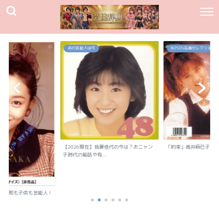
あの芸能人は今
80`90's名曲セレクション
【2026現在】我妻佳代の今は？おニャン
「約束」高井麻巳子
子時代の秘話や有...
？旦那も子供も芸能人！
..