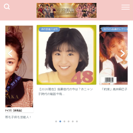
あの芸能人は今
80`90's名曲セレクション
【2026現在】我妻佳代の今は？おニャン
「約束」高井麻巳子
子時代の秘話や有...
？旦那も子供も芸能人！
..