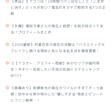
【実証】エアコンは「24時間つけっぱなし」と「こまめ
に消す」どっちが安い？電気代をガチで節約する3つの正
解
【女優】濱田万葉さんの現在と経歴！名前が回文って本
当？プロフィールまとめ
【2026最新】村重杏奈の現在の活動は？バラエティで大
ブレイクし続ける理由と気になる私生活を徹底調査！
【【アラサー・アラフォー悶絶】あのセリフが脳内再
生！今すぐ一気見したい平成の伝説ドラマランキング
BEST3
【画像あり】長瀬智也の現在がワイルドすぎてオーラ抜
群！田中みな実が明かした“優しすぎる”男前エピソード
にファン納得…！