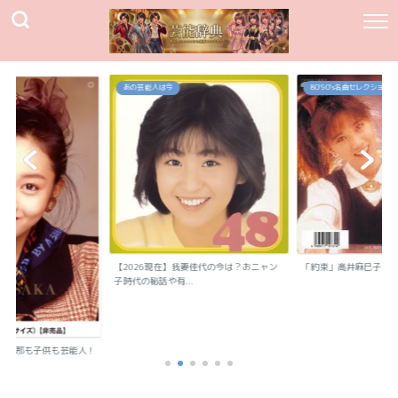
あの芸能人は今
80`90's名曲セレクション
【2026現在】我妻佳代の今は？おニャン
「約束」高井麻巳子
子時代の秘話や有...
？旦那も子供も芸能人！
..