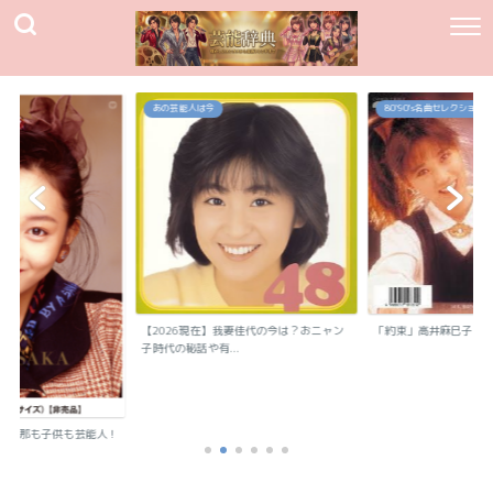
あの芸能人は今
80`90's名曲セレクション
【2026現在】我妻佳代の今は？おニャン
「約束」高井麻巳子
子時代の秘話や有...
？旦那も子供も芸能人！
..