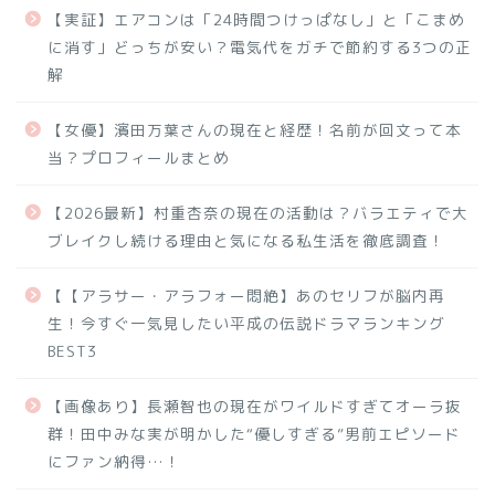
【実証】エアコンは「24時間つけっぱなし」と「こまめ
に消す」どっちが安い？電気代をガチで節約する3つの正
解
【女優】濱田万葉さんの現在と経歴！名前が回文って本
当？プロフィールまとめ
【2026最新】村重杏奈の現在の活動は？バラエティで大
ブレイクし続ける理由と気になる私生活を徹底調査！
【【アラサー・アラフォー悶絶】あのセリフが脳内再
生！今すぐ一気見したい平成の伝説ドラマランキング
BEST3
【画像あり】長瀬智也の現在がワイルドすぎてオーラ抜
群！田中みな実が明かした“優しすぎる”男前エピソード
にファン納得…！